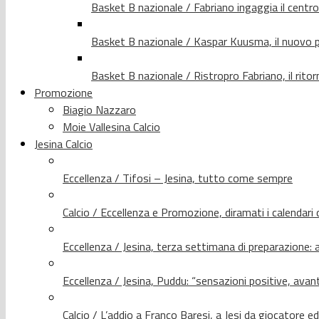
Basket B nazionale / Fabriano ingaggia il centr
Basket B nazionale / Kaspar Kuusma, il nuovo p
Basket B nazionale / Ristropro Fabriano, il rito
Promozione
Biagio Nazzaro
Moie Vallesina Calcio
Jesina Calcio
Eccellenza / Tifosi – Jesina, tutto come sempre
Calcio / Eccellenza e Promozione, diramati i calendari d
Eccellenza / Jesina, terza settimana di preparazione: 
Eccellenza / Jesina, Puddu: “sensazioni positive, avant
Calcio / L’addio a Franco Baresi, a Jesi da giocatore e