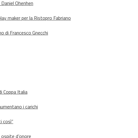
o Daniel Ohenhen
lay maker per la Ristopro Fabriano
rno di Francesco Gnecchi
i Coppa Italia
aumentano i carichi
i così”
d ospite d’onore