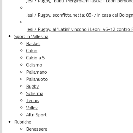
Jesi / Rugby, ‘Bubu’ Piergirolami lascia: i Leoni per
Jesi / Rugby, sconfitta netta: 85-7 in casa del Bolog
Jesi / Rugby, al ‘Latini’ vincono i Leoni: 46-12 contr
Sport in Vallesina
Basket
Calcio
Calcio a 5
Ciclismo
Pallamano
Pallanuoto
Rugby
Scherma
Tennis
Volley
Altri Sport
Rubriche
Benessere