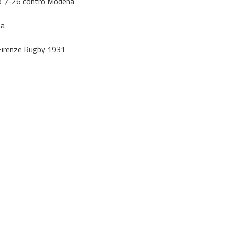
dono 7-26 contro Modena
na
o Firenze Rugby 1931