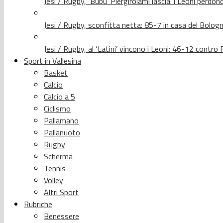
Jesi / Rugby, ‘Bubu’ Piergirolami lascia: i Leoni per
Jesi / Rugby, sconfitta netta: 85-7 in casa del Bolog
Jesi / Rugby, al ‘Latini’ vincono i Leoni: 46-12 contr
Sport in Vallesina
Basket
Calcio
Calcio a 5
Ciclismo
Pallamano
Pallanuoto
Rugby
Scherma
Tennis
Volley
Altri Sport
Rubriche
Benessere