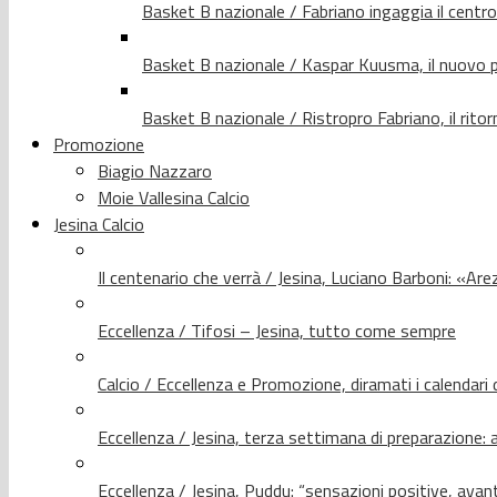
Basket B nazionale / Fabriano ingaggia il centr
Basket B nazionale / Kaspar Kuusma, il nuovo p
Basket B nazionale / Ristropro Fabriano, il rito
Promozione
Biagio Nazzaro
Moie Vallesina Calcio
Jesina Calcio
Il centenario che verrà / Jesina, Luciano Barboni: «Arez
Eccellenza / Tifosi – Jesina, tutto come sempre
Calcio / Eccellenza e Promozione, diramati i calendari d
Eccellenza / Jesina, terza settimana di preparazione: 
Eccellenza / Jesina, Puddu: “sensazioni positive, avant