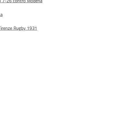
dono 7-26 contro Modena
na
o Firenze Rugby 1931