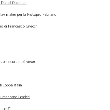
o Daniel Ohenhen
lay maker per la Ristopro Fabriano
rno di Francesco Gnecchi
zo il ricordo più vivo»
i Coppa Italia
aumentano i carichi
i così”