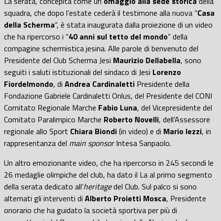
La serata, concepita come un
omaggio alla sede storica
della
squadra, che dopo l’estate cederà il testimone alla nuova “
Casa
della Scherma
“, è stata inaugurata dalla proiezione di un video
che ha ripercorso i “
40 anni sul tetto del mondo
” della
compagine schermistica jesina. Alle parole di benvenuto del
Presidente del Club Scherma Jesi
Maurizio Dellabella
, sono
seguiti i saluti istituzionali del sindaco di Jesi
Lorenzo
Fiordelmondo
, di
Andrea Cardinaletti
Presidente della
Fondazione Gabriele Cardinaletti Onlus, del Presidente del CONI
Comitato Regionale Marche
Fabio Luna
, del Vicepresidente del
Comitato Paralimpico Marche
Roberto Novelli
, dell’Assessore
regionale allo Sport
Chiara Biondi
(in video) e di
Mario Iezzi
, in
rappresentanza del
main sponsor
Intesa Sanpaolo.
Un altro emozionante video, che ha ripercorso in 245 secondi le
26 medaglie olimpiche del club, ha dato il La al primo segmento
della serata dedicato all’
heritage
del Club. Sul palco si sono
alternati gli interventi di
Alberto Proietti Mosca
, Presidente
onorario che ha guidato la società sportiva per più di