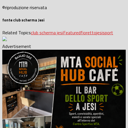
©riproduzione riservata
fonte club scherma Jesi
Related Topics
club scherma jesi
Featured
fioretto
jesi
sport
Advertisement