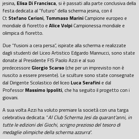
jesina,
Elisa Di Francisca
, si è passati alla parte conclusiva della
festa dedicata al “futuro” della scherma jesina, con il
Ct
Stefano
Cerioni
,
Tommaso Marini
Campione europeo e
mondiale di fioretto e
Alice Volpi
Campionessa mondiale e
olimpica di fioretto.
Due “fusioni a cera persa”, ispirate alla scherma e realizzate
dagli studenti del Liceo Artistico Edgardo Mannucci, sono state
donate al Presidente FIS Paolo Azzi e al suo
predecessore
Giorgio Scarso
(che per un imprevisto non è
riuscito a essere presente). Le sculture sono state consegnate
dal Dirigente Scolastico del liceo
Luca Serafini
e dal
Professor
Massimo Ippoliti
, che ha seguito il progetto con i
giovani.
A sua volta Azzi ha voluto premiare la società con una targa
celebrativa dedicata: “
Al Club Scherma Jesi
da quarant’anni, in
tutte le edizioni dei Giochi, scrigno prezioso del tesoro di
medaglie olimpiche della scherma azzurra
“.