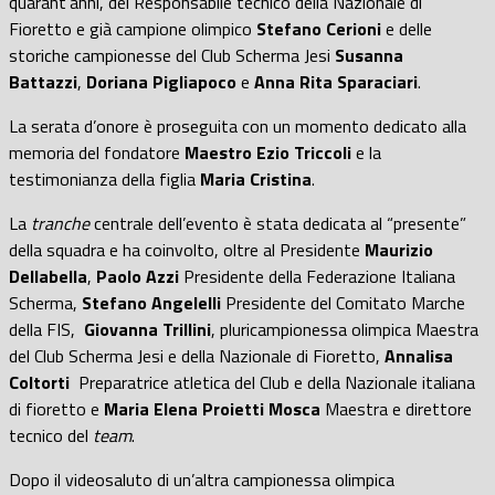
quarant’anni, del Responsabile tecnico della Nazionale di
Fioretto e già campione olimpico
Stefano Cerioni
e delle
storiche campionesse del Club Scherma Jesi
Susanna
Battazzi
,
Doriana Pigliapoco
e
Anna Rita Sparaciari
.
La serata d’onore è proseguita con un momento dedicato alla
memoria del fondatore
Maestro Ezio Triccoli
e la
testimonianza della figlia
Maria Cristina
.
La
tranche
centrale dell’evento è stata dedicata al “presente”
della squadra e ha coinvolto, oltre al Presidente
Maurizio
Dellabella
,
Paolo Azzi
Presidente della Federazione Italiana
Scherma,
Stefano Angelelli
Presidente del Comitato Marche
della FIS,
Giovanna Trillini
, pluricampionessa olimpica Maestra
del Club Scherma Jesi e della Nazionale di Fioretto,
Annalisa
Coltorti
Preparatrice atletica del Club e della Nazionale italiana
di fioretto e
Maria Elena Proietti Mosca
Maestra e direttore
tecnico del
team
.
Dopo il videosaluto di un’altra campionessa olimpica