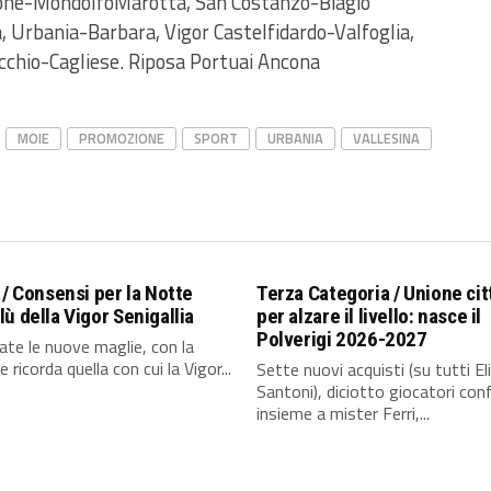
one-MondolfoMarotta, San Costanzo-Biagio
, Urbania-Barbara, Vigor Castelfidardo-Valfoglia,
cchio-Cagliese. Riposa Portuai Ancona
MOIE
PROMOZIONE
SPORT
URBANIA
VALLESINA
 / Consensi per la Notte
Terza Categoria / Unione cit
ù della Vigor Senigallia
per alzare il livello: nasce il
Polverigi 2026-2027
te le nuove maglie, con la
 ricorda quella con cui la Vigor...
Sette nuovi acquisti (su tutti El
Santoni), diciotto giocatori con
insieme a mister Ferri,...