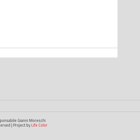
esponsabile Gianni Moreschi
served | Project by
Life Color