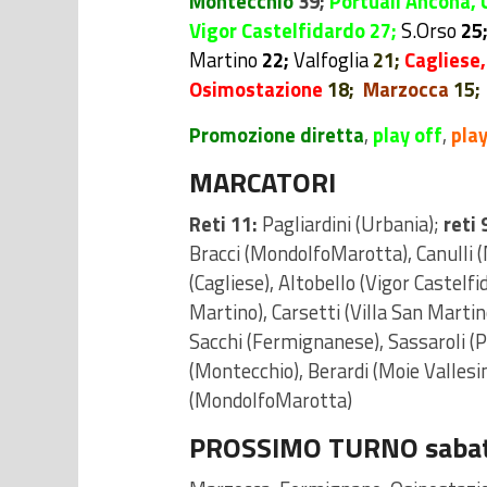
Montecchio
39;
Portuali Ancona,
Vigor Castelfidardo 27;
S.Orso
25
Martino
22;
Valfoglia
21;
Cagliese,
Osimostazione
18;
Marzocca
15;
Promozione diretta
,
play off
,
play
MARCATORI
Reti 11:
Pagliardini (Urbania);
reti 
Bracci (MondolfoMarotta), Canulli
(Cagliese), Altobello (Vigor Castelfi
Martino), Carsetti (Villa San Martin
Sacchi (Fermignanese), Sassaroli (P
(Montecchio), Berardi (Moie Vallesin
(MondolfoMarotta)
PROSSIMO TURNO sabato