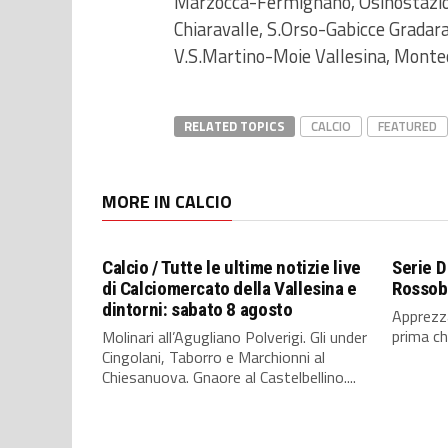
Marzocca-Fermignano, Osinostazi
Chiaravalle, S.Orso-Gabicce Gradara
V.S.Martino-Moie Vallesina, Monte
RELATED TOPICS
CALCIO
FEATURED
MORE IN CALCIO
Calcio / Tutte le ultime notizie live
Serie D
di Calciomercato della Vallesina e
Rossobl
dintorni: sabato 8 agosto
Apprezza
prima che
Molinari all’Agugliano Polverigi. Gli under
Cingolani, Taborro e Marchionni al
Chiesanuova. Gnaore al Castelbellino....