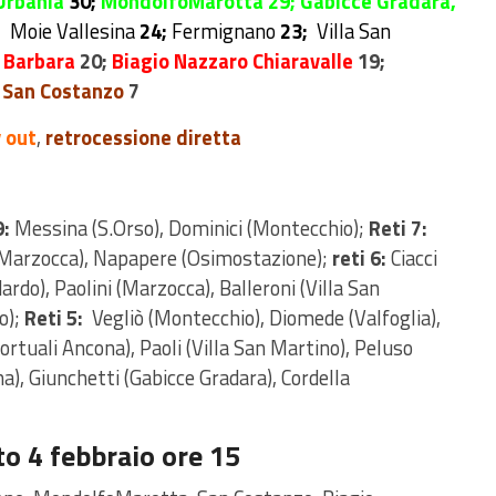
Urbania
30
;
MondolfoMarotta 29;
Gabicce Gradara,
;
Moie Vallesina
24;
Fermignano
23;
Villa San
 Barbara
20;
Biagio Nazzaro Chiaravalle
19;
San Costanzo
7
 out
,
retrocessione diretta
9:
Messina (S.Orso), Dominici (Montecchio);
Reti 7:
 (Marzocca), Napapere (Osimostazione);
reti 6:
Ciacci
dardo), Paolini (Marzocca), Balleroni (Villa San
o);
Reti 5:
Vegliò (Montecchio), Diomede (Valfoglia),
ortuali Ancona), Paoli (Villa San Martino), Peluso
a), Giunchetti (Gabicce Gradara), Cordella
 4 febbraio ore 15