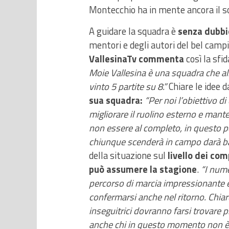
Montecchio ha in mente ancora il s
A guidare la squadra è
senza dubbio
mentori e degli autori del bel camp
VallesinaTv commenta
così la sfid
Moie Vallesina è una squadra che all’
vinto 5 partite su 8.”
Chiare le idee d
sua squadra:
“Per noi l’obiettivo d
migliorare il ruolino esterno e manten
non essere al completo, in questo pe
chiunque scenderà in campo darà ba
della situazione sul
livello dei com
può assumere la stagione
.
“I nume
percorso di marcia impressionante e 
confermarsi anche nel ritorno. Chia
inseguitrici dovranno farsi trovare 
anche chi in questo momento non è d