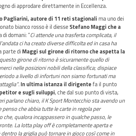
ogno di approdare direttamente in Eccellenza.
 Pagliarini, autore di 11 reti stagionali
ma uno dei
ionato bianco rosso è il diesse
Stefano Maggi che a
a di domani: “
Ci attende una trasferta complicata, il
andata ci ha creato diverse difficolta ed in casa ha
a parte di
Maggi sul girone di ritorno che aspetta la
i questo girone di ritorno è sicuramente quello di
erci nelle posizioni nobili della classifica; dispiace
riodo a livello di infortuni non siamo fortunati ma
ttaglia”
.
In ultima istanza il dirigente
fa il punto
petitor e sugli sviluppi
, che dal suo punto di vista,
ri parlano chiaro, il K Sport Montecchio sta avendo un
penso che abbia tutte le carte in regola per
ro che, qualora incappassero in qualche passo, le
pronte. La lotta play off è completamente aperta e
entro la griglia può tornare in gioco così come in