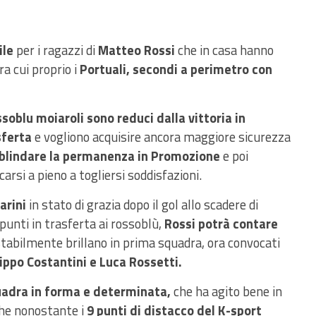
ile
per i ragazzi di
Matteo Rossi
che in casa hanno
a cui proprio i
Portuali, secondi a perimetro con
ssoblu moiaroli sono reduci dalla vittoria in
sferta
e vogliono acquisire ancora maggiore sicurezza
blindare la permanenza in Promozione
e poi
carsi a pieno a togliersi soddisfazioni.
arini
in stato di grazia dopo il gol allo scadere di
punti in trasferta ai rossoblù,
Rossi potrà contare
tabilmente brillano in prima squadra, ora convocati
lippo Costantini e Luca Rossetti.
adra in forma e determinata,
che ha agito bene in
che nonostante i
9 punti di distacco del K-sport