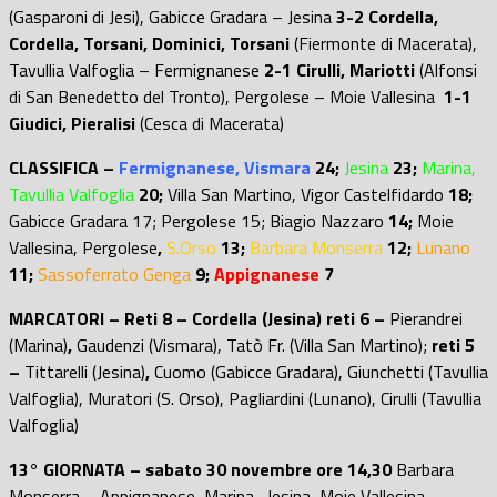
(Gasparoni di Jesi), Gabicce Gradara – Jesina
3-2 Cordella,
Cordella, Torsani, Dominici, Torsani
(Fiermonte di Macerata),
Tavullia Valfoglia – Fermignanese
2-1 Cirulli, Mariotti
(Alfonsi
di San Benedetto del Tronto), Pergolese – Moie Vallesina
1-1
Giudici, Pieralisi
(Cesca di Macerata)
CLASSIFICA –
Fermignanese, Vismara
24;
Jesina
23;
Marina,
Tavullia Valfoglia
20;
Villa San Martino, Vigor Castelfidardo
18;
Gabicce Gradara 17; Pergolese 15;
Biagio Nazzaro
14;
Moie
Vallesina, Pergolese
,
S.Orso
13;
Barbara Monserra
12;
Lunano
11;
Sassoferrato Genga
9;
Appignanese
7
MARCATORI – Reti 8 – Cordella (Jesina) reti 6 –
Pierandrei
(Marina)
,
Gaudenzi (Vismara), Tatò Fr. (Villa San Martino);
reti 5
–
Tittarelli (Jesina)
,
Cuomo (Gabicce Gradara), Giunchetti (Tavullia
Valfoglia), Muratori (S. Orso), Pagliardini (Lunano), Cirulli (Tavullia
Valfoglia)
13° GIORNATA –
sabato 30 novembre ore 14,30
Barbara
Monserra – Appignanese, Marina -Jesina, Moie Vallesina –