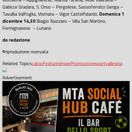
Gabicce Gradara, S. Orso – Pergolese, Sassoferrato Genga –
Tavullia Valfoglia, Vismara – Vigor Castelfidardo.
Domenica 1
dicembre 14,30
Biagio Nazzaro – Villa San Martino,
Fermignanese – Lunano
da redazione
©riproduzione riservata
Related Topics
calcio
Featured
moie
Promozione
sport
vallesina
Advertisement