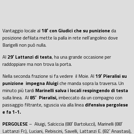
Vantaggio locale al
18′ con Giudici che su punizione
da
posizione defilata mette la palla in rete nell’angolino dove
Barigelli non può nulla.
Al
29′ Lattanzi di testa
, ha una grande occasione per
raddoppiare ma non trova la porta.
Nella seconda frazione si fa vedere il Moie. Al
19′ Pieralisi su
punizione impegna Aluigi
che manda sopra la traversa. Un
minuto più tardi
Marinelli salva i locali respingendo di testa
sulla linea. Al
85′ Pieralisi,
imbeccato da un compagno con
passaggio filtrante, sguscia via alla linea
difensiva pergolese
e fa 1-1.
PERGOLESE
– Aluigi, Salciccia (88′ Bartolucci), Marinelli (88′
Lattanzi Fr.), Luciani, Rebiscini, Savelli, Lattanzi E. (82′ Anastasi),