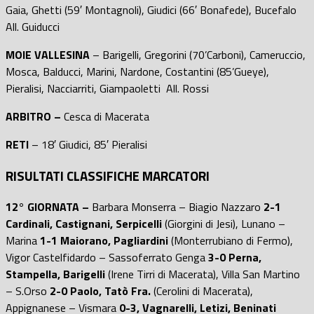
Gaia, Ghetti (59′ Montagnoli), Giudici (66′ Bonafede), Bucefalo
All. Guiducci
MOIE VALLESINA
– Barigelli, Gregorini (70’Carboni), Cameruccio,
Mosca, Balducci, Marini, Nardone, Costantini (85’Gueye),
Pieralisi, Nacciarriti, Giampaoletti All. Rossi
ARBITRO –
Cesca di Macerata
RETI
– 18′ Giudici, 85′ Pieralisi
RISULTATI CLASSIFICHE MARCATORI
12° GIORNATA –
Barbara Monserra – Biagio Nazzaro
2-1
Cardinali, Castignani, Serpicelli
(Giorgini di Jesi), Lunano –
Marina
1-1 Maiorano, Pagliardini
(Monterrubiano di Fermo),
Vigor Castelfidardo – Sassoferrato Genga
3-0 Perna,
Stampella, Barigelli
(Irene Tirri di Macerata), Villa San Martino
– S.Orso
2-0 Paolo, Tatò Fra.
(Cerolini di Macerata),
Appignanese – Vismara
0-3, Vagnarelli, Letizi, Beninati