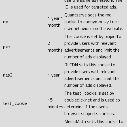
use the same ad network. The
ID is used for targeted ads.
Quantserve sets the mc
1 year 1
mc
cookie to anonymously track
month
user behaviour on the website.
This cookie is set by pippio to
2
provide users with relevant
pxrc
months
advertisements and limit the
number of ads displayed.
RLCDN sets this cookie to
provide users with relevant
rlas3
1 year
advertisements and limit the
number of ads displayed.
The test_cookie is set by
15
doubleclick.net and is used to
test_cookie
minutes
determine if the user's
browser supports cookies.
MediaMath sets this cookie to