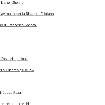
o Daniel Ohenhen
lay maker per la Ristopro Fabriano
rno di Francesco Gnecchi
ifosi della Jesina»
zo il ricordo più vivo»
i Coppa Italia
aumentano i carichi