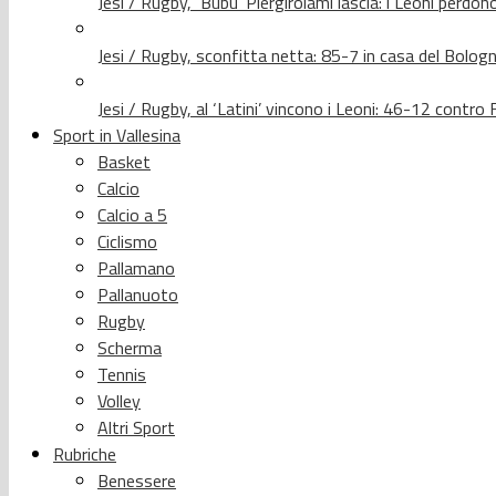
Jesi / Rugby, ‘Bubu’ Piergirolami lascia: i Leoni per
Jesi / Rugby, sconfitta netta: 85-7 in casa del Bolog
Jesi / Rugby, al ‘Latini’ vincono i Leoni: 46-12 contr
Sport in Vallesina
Basket
Calcio
Calcio a 5
Ciclismo
Pallamano
Pallanuoto
Rugby
Scherma
Tennis
Volley
Altri Sport
Rubriche
Benessere