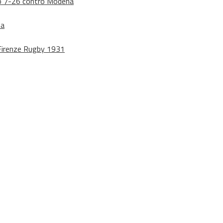
dono 7-26 contro Modena
na
o Firenze Rugby 1931