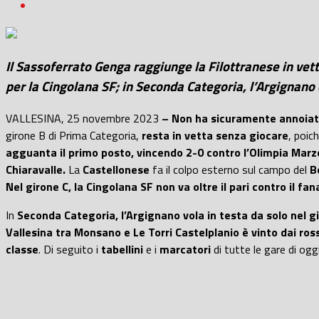
Il Sassoferrato Genga raggiunge la Filottranese in vet
per la Cingolana SF; in Seconda Categoria, l’Argignano è
VALLESINA, 25 novembre 2023
– Non ha sicuramente annoiato
girone B di Prima Categoria,
resta in vetta senza giocare
, poic
agguanta il primo posto, vincendo 2-0 contro l’Olimpia Mar
Chiaravalle.
La
Castellonese
fa il colpo esterno sul campo del
B
Nel girone C, la Cingolana SF non va oltre il pari contro il f
In
Seconda Categoria, l’Argignano vola in testa da solo nel gir
Vallesina tra Monsano e Le Torri Castelplanio è vinto dai ros
classe
. Di seguito i
tabellini
e i
marcatori
di tutte le gare di og