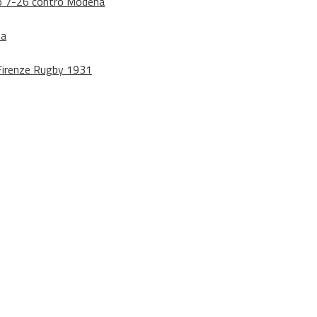
dono 7-26 contro Modena
na
o Firenze Rugby 1931