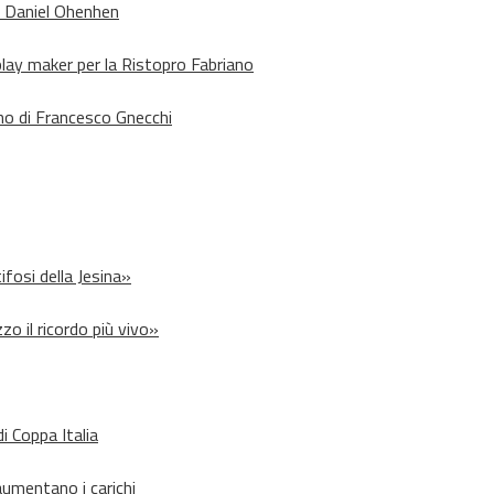
o Daniel Ohenhen
lay maker per la Ristopro Fabriano
rno di Francesco Gnecchi
ifosi della Jesina»
zo il ricordo più vivo»
i Coppa Italia
aumentano i carichi