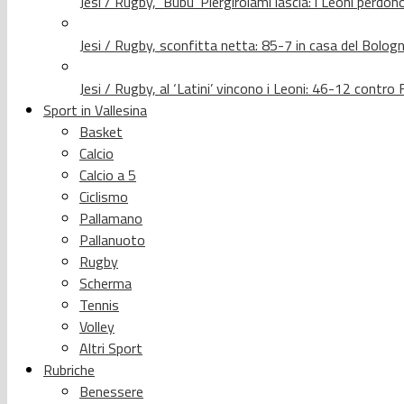
Jesi / Rugby, ‘Bubu’ Piergirolami lascia: i Leoni per
Jesi / Rugby, sconfitta netta: 85-7 in casa del Bolog
Jesi / Rugby, al ‘Latini’ vincono i Leoni: 46-12 contr
Sport in Vallesina
Basket
Calcio
Calcio a 5
Ciclismo
Pallamano
Pallanuoto
Rugby
Scherma
Tennis
Volley
Altri Sport
Rubriche
Benessere