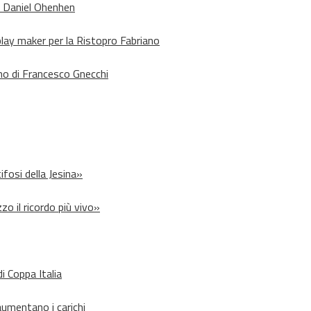
o Daniel Ohenhen
lay maker per la Ristopro Fabriano
rno di Francesco Gnecchi
ifosi della Jesina»
zo il ricordo più vivo»
i Coppa Italia
aumentano i carichi