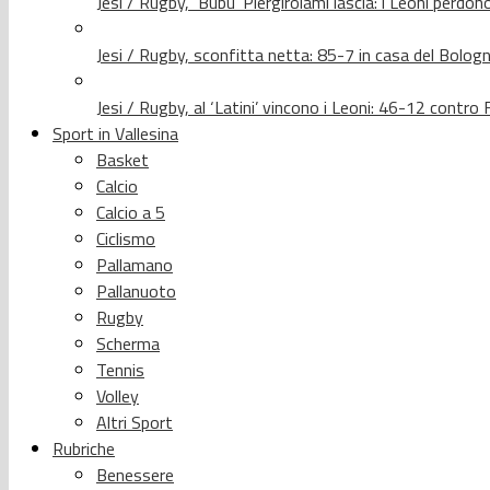
Jesi / Rugby, ‘Bubu’ Piergirolami lascia: i Leoni per
Jesi / Rugby, sconfitta netta: 85-7 in casa del Bolog
Jesi / Rugby, al ‘Latini’ vincono i Leoni: 46-12 contr
Sport in Vallesina
Basket
Calcio
Calcio a 5
Ciclismo
Pallamano
Pallanuoto
Rugby
Scherma
Tennis
Volley
Altri Sport
Rubriche
Benessere