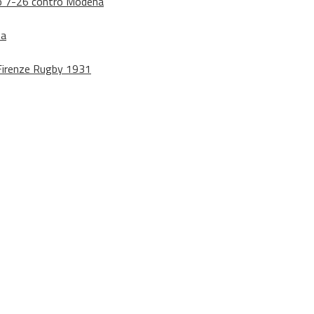
dono 7-26 contro Modena
na
o Firenze Rugby 1931