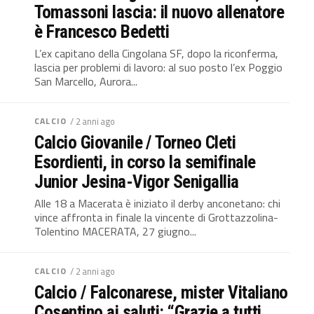
Tomassoni lascia: il nuovo allenatore
è Francesco Bedetti
L’ex capitano della Cingolana SF, dopo la riconferma,
lascia per problemi di lavoro: al suo posto l’ex Poggio
San Marcello, Aurora...
CALCIO
/ 2 anni ago
Calcio Giovanile / Torneo Cleti
Esordienti, in corso la semifinale
Junior Jesina-Vigor Senigallia
Alle 18 a Macerata è iniziato il derby anconetano: chi
vince affronta in finale la vincente di Grottazzolina-
Tolentino MACERATA, 27 giugno...
CALCIO
/ 2 anni ago
Calcio / Falconarese, mister Vitaliano
Cosentino ai saluti: “Grazie a tutti