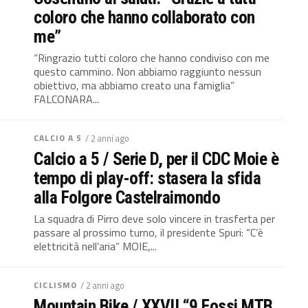
coloro che hanno collaborato con
me”
“Ringrazio tutti coloro che hanno condiviso con me
questo cammino. Non abbiamo raggiunto nessun
obiettivo, ma abbiamo creato una famiglia”
FALCONARA...
CALCIO A 5
/ 2 anni ago
Calcio a 5 / Serie D, per il CDC Moie è
tempo di play-off: stasera la sfida
alla Folgore Castelraimondo
La squadra di Pirro deve solo vincere in trasferta per
passare al prossimo turno, il presidente Spuri: “C’è
elettricità nell’aria” MOIE,...
CICLISMO
/ 2 anni ago
Mountain Bike / XXVII “9 Fossi MTB