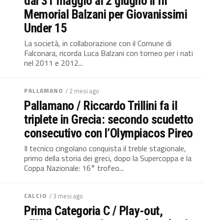
dal 31 maggio al 2 giugno il III
Memorial Balzani per Giovanissimi
Under 15
La società, in collaborazione con il Comune di
Falconara, ricorda Luca Balzani con torneo per i nati
nel 2011 e 2012...
PALLAMANO
/ 2 mesi ago
Pallamano / Riccardo Trillini fa il
triplete in Grecia: secondo scudetto
consecutivo con l’Olympiacos Pireo
Il tecnico cingolano conquista il treble stagionale,
primo della storia dei greci, dopo la Supercoppa e la
Coppa Nazionale: 16° trofeo...
CALCIO
/ 3 mesi ago
Prima Categoria C / Play-out,