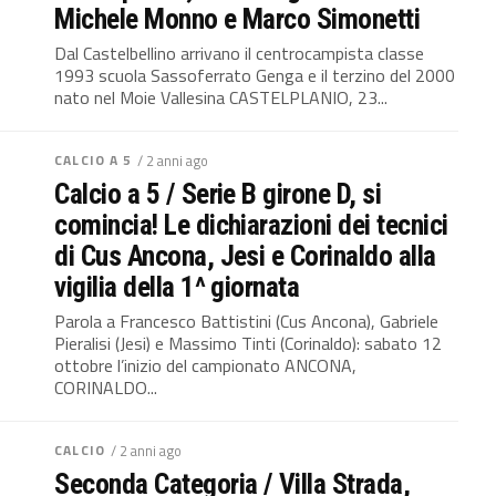
Michele Monno e Marco Simonetti
Dal Castelbellino arrivano il centrocampista classe
1993 scuola Sassoferrato Genga e il terzino del 2000
nato nel Moie Vallesina CASTELPLANIO, 23...
CALCIO A 5
/ 2 anni ago
Calcio a 5 / Serie B girone D, si
comincia! Le dichiarazioni dei tecnici
di Cus Ancona, Jesi e Corinaldo alla
vigilia della 1^ giornata
Parola a Francesco Battistini (Cus Ancona), Gabriele
Pieralisi (Jesi) e Massimo Tinti (Corinaldo): sabato 12
ottobre l’inizio del campionato ANCONA,
CORINALDO...
CALCIO
/ 2 anni ago
Seconda Categoria / Villa Strada,