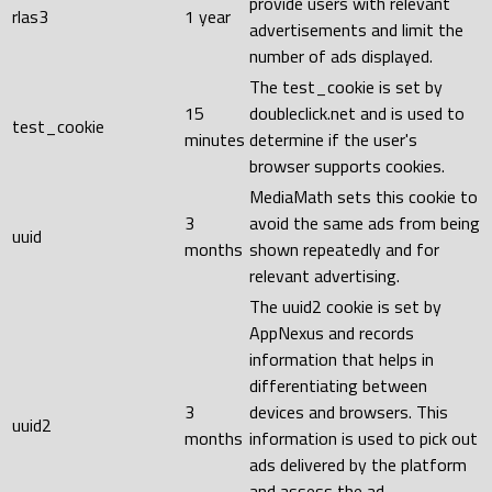
provide users with relevant
rlas3
1 year
advertisements and limit the
number of ads displayed.
The test_cookie is set by
15
doubleclick.net and is used to
test_cookie
minutes
determine if the user's
browser supports cookies.
MediaMath sets this cookie to
3
avoid the same ads from being
uuid
months
shown repeatedly and for
relevant advertising.
The uuid2 cookie is set by
AppNexus and records
information that helps in
differentiating between
3
devices and browsers. This
uuid2
months
information is used to pick out
ads delivered by the platform
and assess the ad