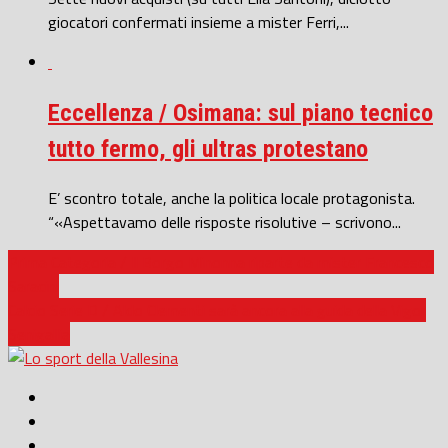
giocatori confermati insieme a mister Ferri,...
Eccellenza / Osimana: sul piano tecnico
tutto fermo, gli ultras protestano
E’ scontro totale, anche la politica locale protagonista.
“«Aspettavamo delle risposte risolutive – scrivono...
Prima Categoria / Il Borgo Minonna riparte da mister Francesco
Saracini
Calcio Serie D / Aldo Clementi sarà ancora alla guida della Vigor
Senigallia