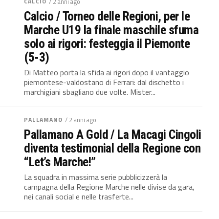
CALCIO
/ 2 anni ago
Calcio / Torneo delle Regioni, per le
Marche U19 la finale maschile sfuma
solo ai rigori: festeggia il Piemonte
(5-3)
Di Matteo porta la sfida ai rigori dopo il vantaggio
piemontese-valdostano di Ferrari: dal dischetto i
marchigiani sbagliano due volte. Mister...
PALLAMANO
/ 2 anni ago
Pallamano A Gold / La Macagi Cingoli
diventa testimonial della Regione con
“Let’s Marche!”
La squadra in massima serie pubblicizzerà la
campagna della Regione Marche nelle divise da gara,
nei canali social e nelle trasferte...