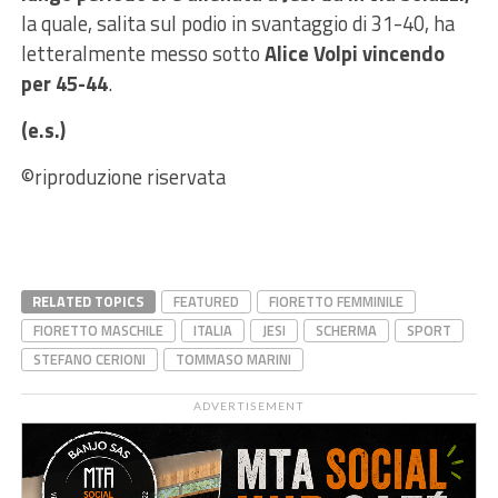
la quale, salita sul podio in svantaggio di 31-40, ha
letteralmente messo sotto
Alice Volpi vincendo
per 45-44
.
(e.s.)
©riproduzione riservata
RELATED TOPICS
FEATURED
FIORETTO FEMMINILE
FIORETTO MASCHILE
ITALIA
JESI
SCHERMA
SPORT
STEFANO CERIONI
TOMMASO MARINI
ADVERTISEMENT