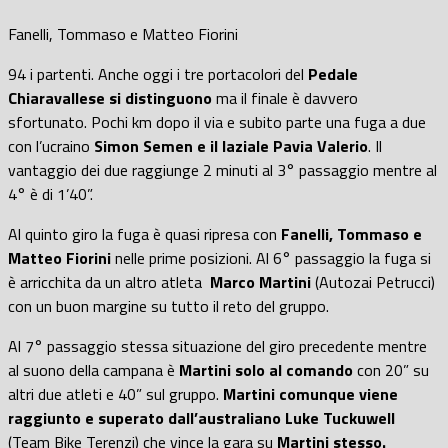
Fanelli, Tommaso e Matteo Fiorini
94 i partenti. Anche oggi i tre portacolori del
Pedale
Chiaravallese si distinguono
ma il finale è davvero
sfortunato. Pochi km dopo il via e subito parte una fuga a due
con l’ucraino
Simon Semen e il laziale Pavia Valerio
. Il
vantaggio dei due raggiunge 2 minuti al 3° passaggio mentre al
4° è di 1’40”.
Al quinto giro la fuga è quasi ripresa con
Fanelli, Tommaso e
Matteo Fiorini
nelle prime posizioni. Al 6° passaggio la fuga si
è arricchita da un altro atleta
Marco Martini
(Autozai Petrucci)
con un buon margine su tutto il reto del gruppo.
Al 7° passaggio stessa situazione del giro precedente mentre
al suono della campana è
Martini solo al comando
con 20” su
altri due atleti e 40” sul gruppo.
Martini comunque viene
raggiunto e superato dall’australiano Luke Tuckuwell
(Team Bike Terenzi) che vince la gara su
Martini stesso.