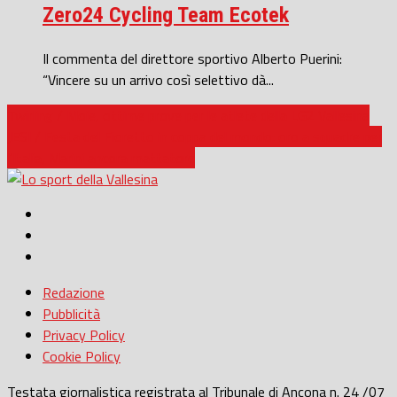
Zero24 Cycling Team Ecotek
Il commenta del direttore sportivo Alberto Puerini:
“Vincere su un arrivo così selettivo dà...
Twirling / Moie, ottime prove per le atlete della LG2 Vallesina
JESI / Festa del Fioretto in coppa del mondo: oro a squadre per
l’Italia, Marini ancora mattatore
Redazione
Pubblicità
Privacy Policy
Cookie Policy
Testata giornalistica registrata al Tribunale di Ancona n. 24 /07