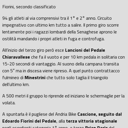
Fiorini, secondo classificato
94 gli atleti al via comprensivi tra il 1° e 2° anno. Circuito
impegnativo con ultimo km tutto a salire. Il primo giro scorre
lentamente poi i ragazzi lombardi della Senaghese aprono le
ostilità mandando i propri atleti in fuga e controfuga.
All’inizio del terzo giro però esce
Lancioni del Pedale
Chiaravallese
che fa il vuoto e per 10 km pedala in solitaria con
15-20 secondi di vantaggio. Al suono della campana transita
con 5″ ma in discesa viene ripreso. A quel punto contrattacco
fulmineo di
Minestrini
che tutto solo taglia il triangolo
dell’ultimo km.
A 500 metri il gruppo lo riprende ed iniziano le schermaglie per la
volata.
A spuntarla è il pugliese del Andria Bike
Cascione, seguito dal
Edoardo Fiorini del Pedale
, alla
terza vittoria stagionale
negli esordienti categoria 1° anno, e terzo
Brian Paris
del