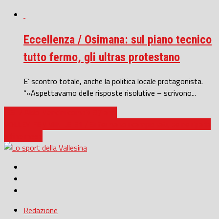
Eccellenza / Osimana: sul piano tecnico
tutto fermo, gli ultras protestano
E’ scontro totale, anche la politica locale protagonista.
“«Aspettavamo delle risposte risolutive – scrivono...
JESI / Aldo Mancini compie 87 anni
VOLLEY FEMMINILE B1 / Si fermano i campionati, se ne riparla
a fine mese
Redazione