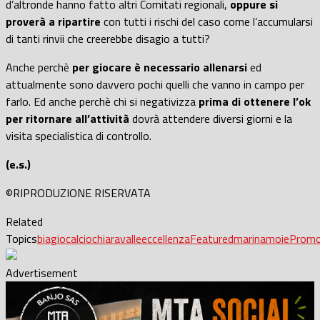
d’altronde hanno fatto altri Comitati regionali,
oppure si
proverà a ripartire
con tutti i rischi del caso come l’accumularsi
di tanti rinvii che creerebbe disagio a tutti?
Anche perchè
per giocare è necessario allenarsi
ed
attualmente sono davvero pochi quelli che vanno in campo per
farlo. Ed anche perchè chi si negativizza
prima di ottenere l’ok
per ritornare all’attività
dovrà attendere diversi giorni e la
visita specialistica di controllo.
(e.s.)
©RIPRODUZIONE RISERVATA
Related
Topics
biagio
calcio
chiaravalle
eccellenza
Featured
marina
moie
Promo
Advertisement