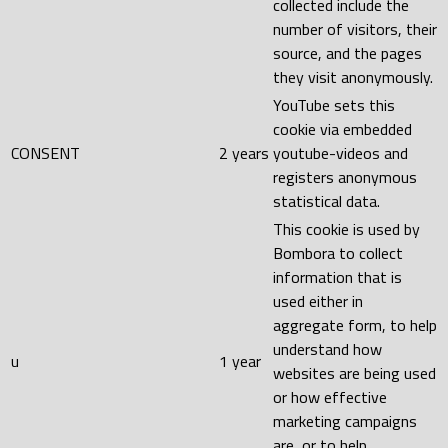
collected include the
number of visitors, their
source, and the pages
they visit anonymously.
YouTube sets this
cookie via embedded
CONSENT
2 years
youtube-videos and
registers anonymous
statistical data.
This cookie is used by
Bombora to collect
information that is
used either in
aggregate form, to help
understand how
u
1 year
websites are being used
or how effective
marketing campaigns
are, or to help