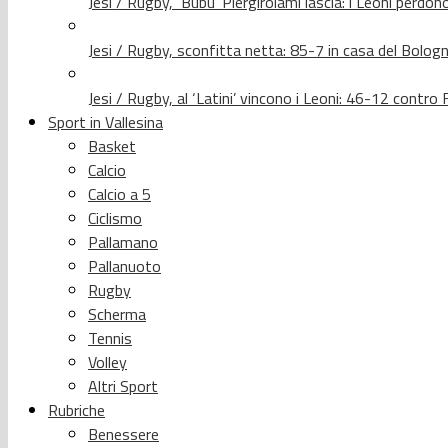
Jesi / Rugby, ‘Bubu’ Piergirolami lascia: i Leoni per
Jesi / Rugby, sconfitta netta: 85-7 in casa del Bolog
Jesi / Rugby, al ‘Latini’ vincono i Leoni: 46-12 contr
Sport in Vallesina
Basket
Calcio
Calcio a 5
Ciclismo
Pallamano
Pallanuoto
Rugby
Scherma
Tennis
Volley
Altri Sport
Rubriche
Benessere