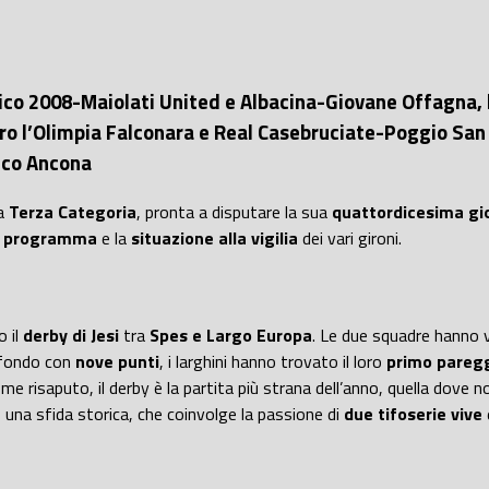
tico 2008-Maiolati United e Albacina-Giovane Offagna, l
ro l’Olimpia Falconara e Real Casebruciate-Poggio San M
tico Ancona
la
Terza Categoria
, pronta a disputare la sua
quattordicesima gi
n programma
e la
situazione alla vigilia
dei vari gironi.
o il
derby di Jesi
tra
Spes e Largo Europa
. Le due squadre hanno v
i fondo con
nove punti
, i larghini hanno trovato il loro
primo pareg
ome risaputo, il derby è la partita più strana dell’anno, quella dove
o una sfida storica, che coinvolge la passione di
due tifoserie vive