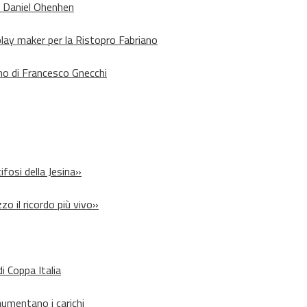
o Daniel Ohenhen
lay maker per la Ristopro Fabriano
rno di Francesco Gnecchi
ifosi della Jesina»
zo il ricordo più vivo»
i Coppa Italia
aumentano i carichi