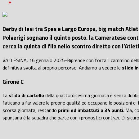
Derby di Jesi tra Spes e Largo Europa, big match Atle
Polverigi sognano il quinto posto, la Cameratese cont
cerca la quinta di fila nello scontro diretto con l’Atle
VALLESINA, 16 gennaio 2025-Riprende con forza il cammino del
definitiva svolta al proprio percorso. Andiamo a vedere le
sfide i
Girone C
La
sfida di cartello
della quattordicesima giornata è senza dubbi
faticano a far valere le proprie qualità ed occupano le posizioni d
scorsa giornata,
restando
primi ed imbattuti a 34 punti
. Ma, c
spuntarla è la squadra che parte con i pronostici contrari. Di sicur