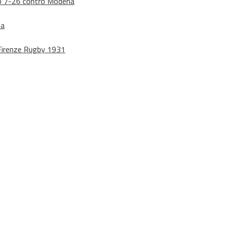
dono 7-26 contro Modena
na
o Firenze Rugby 1931