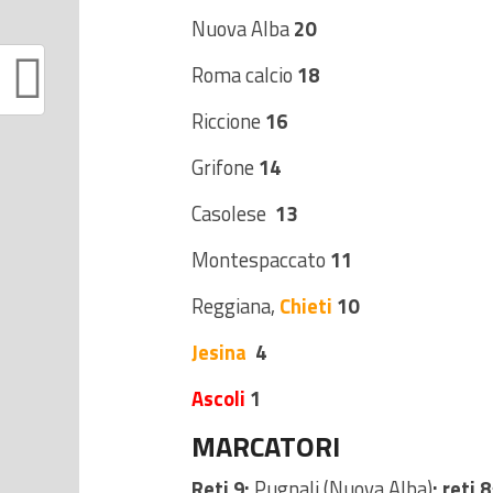
Nuova Alba
20
Roma calcio
18
Riccione
16
Grifone
14
Casolese
13
Montespaccato
11
Reggiana,
Chieti
10
Jesina
4
Ascoli
1
MARCATORI
Reti 9:
Pugnali (Nuova Alba)
; reti
8