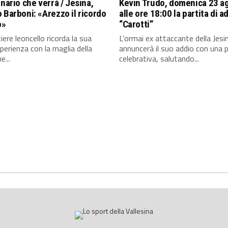
enario che verrà / Jesina,
Kevin Trudo, domenica 23 a
 Barboni: «Arezzo il ricordo
alle ore 18:00 la partita di a
o»
“Carotti”
iere leoncello ricorda la sua
L’ormai ex attaccante della Jesi
perienza con la maglia della
annuncerà il suo addio con una p
e...
celebrativa, salutando...