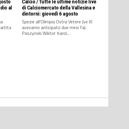
gosto
Calcio / Tutte le ultime notizie live
ddio al
di Calciomercato della Vallesina e
dintorni: giovedì 6 agosto
na
Spezie all’Olimpia Ostra Vetere (ve l0
artita
avevamo anticipato due mesi fa).
Paszynski Wiktor Karol...