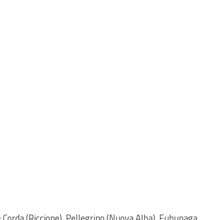
: Corda (Riccione), Pellegrino (Nuova Alba), Fuhunaga