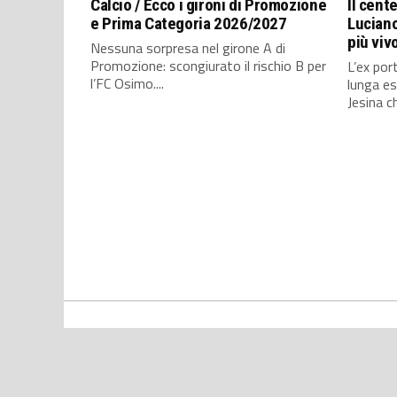
Calcio / Ecco i gironi di Promozione
Il cent
e Prima Categoria 2026/2027
Luciano
più viv
Nessuna sorpresa nel girone A di
Promozione: scongiurato il rischio B per
L’ex port
l’FC Osimo....
lunga es
Jesina ch