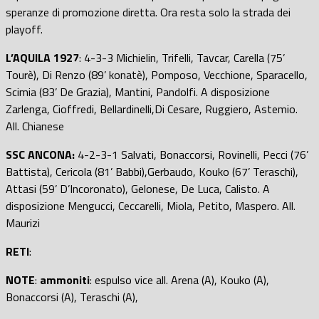
speranze di promozione diretta. Ora resta solo la strada dei
playoff.
L’AQUILA 1927
: 4-3-3 Michielin, Trifelli, Tavcar, Carella (75’
Tourè), Di Renzo (89’ konatè), Pomposo, Vecchione, Sparacello,
Scimia (83’ De Grazia), Mantini, Pandolfi. A disposizione
Zarlenga, Cioffredi, Bellardinelli,Di Cesare, Ruggiero, Astemio.
All. Chianese
SSC ANCONA:
4-2-3-1 Salvati, Bonaccorsi, Rovinelli, Pecci (76’
Battista), Cericola (81’ Babbi),Gerbaudo, Kouko (67’ Teraschi),
Attasi (59’ D’Incoronato), Gelonese, De Luca, Calisto. A
disposizione Mengucci, Ceccarelli, Miola, Petito, Maspero. All.
Maurizi
RETI
:
NOTE
:
ammoniti
: espulso vice all. Arena (A), Kouko (A),
Bonaccorsi (A), Teraschi (A),