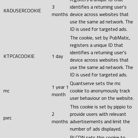
3
identifies a returning user's
KADUSERCOOKIE
months
device across websites that
use the same ad network. The
ID is used for targeted ads.
The cookie, set by PubMatic,
registers a unique ID that
identifies a returning user's
KTPCACOOKIE
1 day
device across websites that
use the same ad network. The
ID is used for targeted ads.
Quantserve sets the mc
1 year 1
mc
cookie to anonymously track
month
user behaviour on the website.
This cookie is set by pippio to
2
provide users with relevant
pxrc
months
advertisements and limit the
number of ads displayed.
RLCDN sets this cookie to