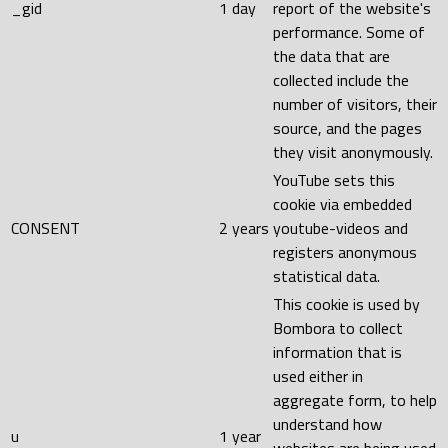
_gid
1 day
report of the website's
performance. Some of
the data that are
collected include the
number of visitors, their
source, and the pages
they visit anonymously.
YouTube sets this
cookie via embedded
CONSENT
2 years
youtube-videos and
registers anonymous
statistical data.
This cookie is used by
Bombora to collect
information that is
used either in
aggregate form, to help
understand how
u
1 year
websites are being used