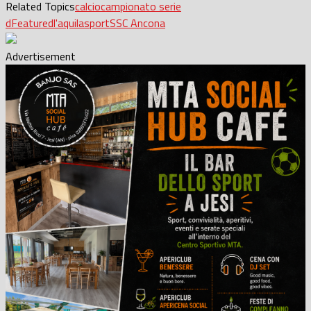
Related Topics
calcio
campionato serie
d
Featured
l'aquila
sport
SSC Ancona
Advertisement