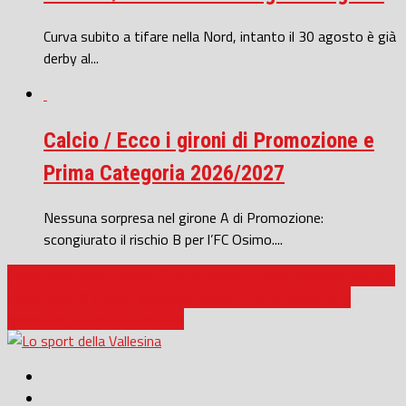
Curva subito a tifare nella Nord, intanto il 30 agosto è già
derby al...
Calcio / Ecco i gironi di Promozione e
Prima Categoria 2026/2027
Nessuna sorpresa nel girone A di Promozione:
scongiurato il rischio B per l’FC Osimo....
Calcio femminile / Jesina è retrocessione, vince l’Original per 0-1
Calcio Serie D / Vigor Senigallia-Chieti 2-3, beffardo ko e
speranze play-off al lumicino