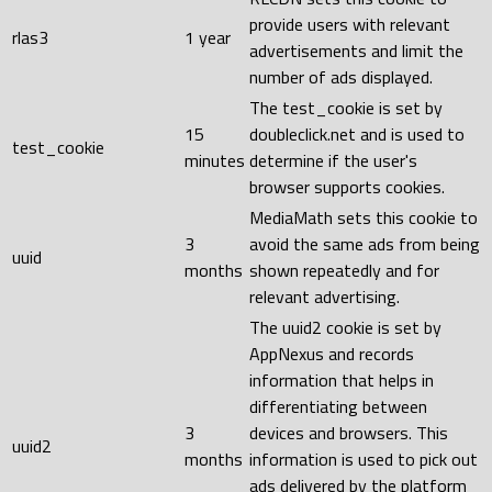
provide users with relevant
rlas3
1 year
advertisements and limit the
number of ads displayed.
The test_cookie is set by
15
doubleclick.net and is used to
test_cookie
minutes
determine if the user's
browser supports cookies.
MediaMath sets this cookie to
3
avoid the same ads from being
uuid
months
shown repeatedly and for
relevant advertising.
The uuid2 cookie is set by
AppNexus and records
information that helps in
differentiating between
3
devices and browsers. This
uuid2
months
information is used to pick out
ads delivered by the platform