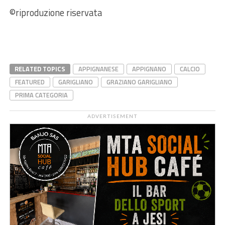
©riproduzione riservata
RELATED TOPICS
APPIGNANESE
APPIGNANO
CALCIO
FEATURED
GARIGLIANO
GRAZIANO GARIGLIANO
PRIMA CATEGORIA
ADVERTISEMENT