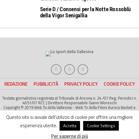
Serie D / Consensi per la Notte Rossoblù
della Vigor Senigallia
REDAZIONE
PUBBLICITÀ
PRIVACY POLICY
COOKIE POLICY
Testata giornalistica registrata al Tribunale di Ancona n. 24 /07 Reg. Periodici n.
4051/07 RCC | Direttore Responsabile Gianni Moreschi
Copyright © 2019 Web Tv della Vallesina - Web Tv della Fileni Aurora Basket e
della Jesina Calcio. All right Reserved | Project by
Life Color
Questo sito si avvale dell'utilizzo di cookie per offrire una migliore
esperienza utente.
Accetta
Cookie Settings
Per saperne di più