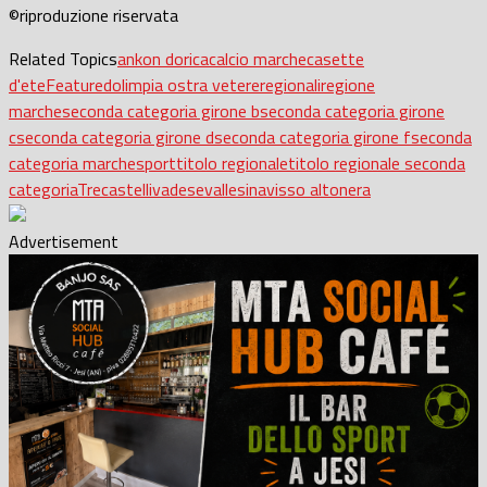
©riproduzione riservata
Related Topics
ankon dorica
calcio marche
casette
d'ete
Featured
olimpia ostra vetere
regionali
regione
marche
seconda categoria girone b
seconda categoria girone
c
seconda categoria girone d
seconda categoria girone f
seconda
categoria marche
sport
titolo regionale
titolo regionale seconda
categoria
Trecastelli
vadese
vallesina
visso altonera
Advertisement