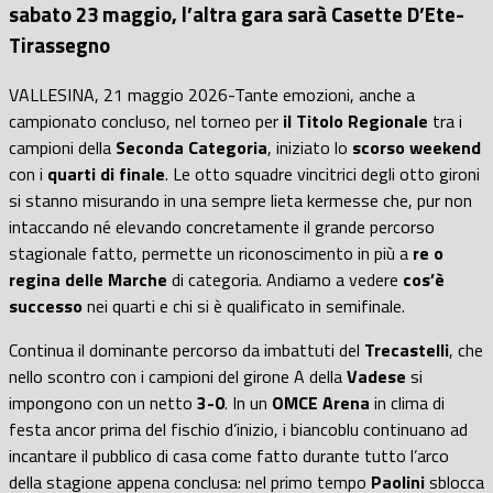
sabato 23 maggio, l’altra gara sarà Casette D’Ete-
Tirassegno
VALLESINA, 21 maggio 2026-Tante emozioni, anche a
campionato concluso, nel torneo per
il Titolo Regionale
tra i
campioni della
Seconda Categoria
, iniziato lo
scorso weekend
con i
quarti di finale
. Le otto squadre vincitrici degli otto gironi
si stanno misurando in una sempre lieta kermesse che, pur non
intaccando né elevando concretamente il grande percorso
stagionale fatto, permette un riconoscimento in più a
re o
regina delle Marche
di categoria. Andiamo a vedere
cos’è
successo
nei quarti e chi si è qualificato in semifinale.
Continua il dominante percorso da imbattuti del
Trecastelli
, che
nello scontro con i campioni del girone A della
Vadese
si
impongono con un netto
3-0
. In un
OMCE Arena
in clima di
festa ancor prima del fischio d’inizio, i biancoblu continuano ad
incantare il pubblico di casa come fatto durante tutto l’arco
della stagione appena conclusa: nel primo tempo
Paolini
sblocca