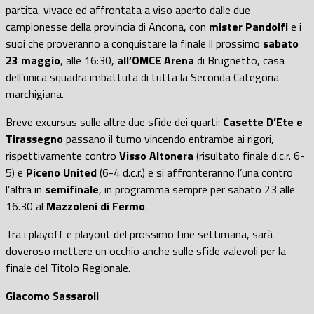
partita, vivace ed affrontata a viso aperto dalle due
campionesse della provincia di Ancona, con
mister Pandolfi
e i
suoi che proveranno a conquistare la finale il prossimo
sabato
23 maggio
, alle 16:30,
all’OMCE Arena
di Brugnetto, casa
dell’unica squadra imbattuta di tutta la Seconda Categoria
marchigiana.
Breve excursus sulle altre due sfide dei quarti:
Casette D’Ete e
Tirassegno
passano il turno vincendo entrambe ai rigori,
rispettivamente contro
Visso Altonera
(risultato finale d.c.r. 6-
5) e
Piceno United
(6-4 d.c.r.) e si affronteranno l’una contro
l’altra in
semifinale
, in programma sempre per sabato 23 alle
16.30 al
Mazzoleni di Fermo
.
Tra i playoff e playout del prossimo fine settimana, sarà
doveroso mettere un occhio anche sulle sfide valevoli per la
finale del Titolo Regionale.
Giacomo Sassaroli