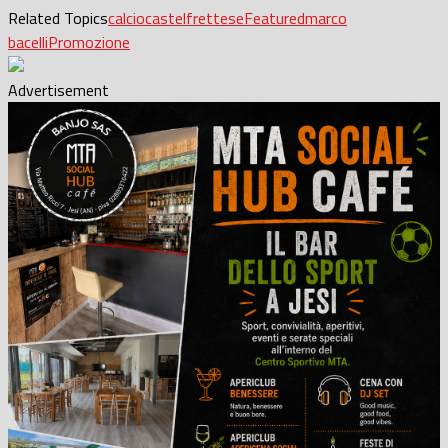
Related Topics
calcio
castelfrettese
Featured
marco
bacelli
Promozione
Advertisement