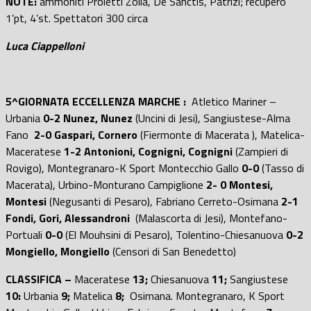
NOTE:
ammoniti Proietti Zolla, De Sanctis, Patrizi; recupero
1’pt, 4’st. Spettatori 300 circa
Luca Ciappelloni
5^GIORNATA ECCELLENZA MARCHE :
Atletico Mariner –
Urbania
0-2 Nunez, Nunez
(Uncini di Jesi), Sangiustese-Alma
Fano
2-0 Gaspari, Cornero
(Fiermonte di Macerata ), Matelica-
Maceratese
1-2 Antonioni, Cognigni, Cognigni
(Zampieri di
Rovigo), Montegranaro-K Sport Montecchio Gallo
0-0
(Tasso di
Macerata), Urbino-Monturano Campiglione
2- 0 Montesi,
Montesi
(Negusanti di Pesaro), Fabriano Cerreto-Osimana
2-1
Fondi, Gori, Alessandroni
(Malascorta di Jesi), Montefano-
Portuali
0-0
(El Mouhsini di Pesaro), Tolentino-Chiesanuova
0-2
Mongiello, Mongiello
(Censori di San Benedetto)
CLASSIFICA –
Maceratese
13;
Chiesanuova
11;
Sangiustese
10:
Urbania
9;
Matelica
8;
Osimana. Montegranaro, K Sport