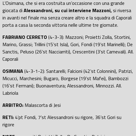
L’Osimana, che si era costruita un’occasione con una grande
giocata di
Alessandroni, su cui interviene Mazzoni,
si riversa
in avanti nel finale ma senza creare altro e la squadra di Caporali
porta a casa la seconda vittoria nelle ultime tre giornate.
FABRIANO CERRETO
(4-3-3): Mazzoni; Proietti Zolla, Stortini,
Marino, Grassi; Trillini (15’st Isla), Gori, Fondi (19’st Marinelli); De
Sanctis, Peluso (26’st Nacciarriti), Crescentini (3’st Carnevali). All.
Caporali
OSIMANA
(4-3-1-2): Santarelli; Falcioni (42’st Colonnini), Patrizi,
Micucci, Marchesini; Bugaro, Borgese (19’st Mafei), Bambozzi
(16’st Fermani); Buonaventura; Alessandroni, Minnozzi. All.
Labriola
ARBITRO:
Malascorta di Jesi
RETI:
4’pt Fondi, 7’st Alessandroni su rigore, 36’st Gori su
rigore