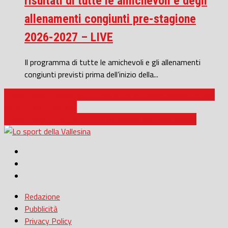
risultati di tutte le amichevoli e degli
allenamenti congiunti pre-stagione
2026-2027 – LIVE
Il programma di tutte le amichevoli e gli allenamenti
congiunti previsti prima dell’inizio della...
Promozione / Jesina, è 1-1 con la Vigor Castelfidardo: gettati
via altri punti preziosi
Promozione / Brutto 0-0 tra Pergolese ed Appignanese
Redazione
Pubblicità
Privacy Policy