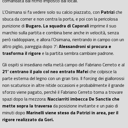
comandata dal ritmo imposto dai locali.
L’Osimana si fa vedere solo su calcio piazzato, con
Patrizi
che
sbuca da corner e non centra la porta, e poi con la pericolosa
punizione di
Bugaro. La squadra di Caporali
imprime il suo
marchio sulla partita e combina bene anche in velocità, senza
però raddoppiare, e allora l’Osimana, rientrando in campo con un
altro piglio, pareggia dopo 7’:
Alessandroni si procura e
trasforma il rigore
e la partita sembra cambiare padrone.
Gli ospiti si insediano nella metà campo del Fabriano Cerreto e al
21’ centrano il palo col neo entrato Mafei
che colpisce la
parte esterna del legno con un gran tiro. Il forcing dei giallorossi
non scaturisce in altre nitide occasioni e probabilmente il grande
sforzo viene pagato, perché il Fabriano Cerreto torna a trovare
spazi dopo la mezzora:
Nacciarriti imbecca De Sanctis che
mette sopra la traversa
da posizione invitante e un paio di
minuti dopo
Marinelli viene steso da Patrizi in area, per il
rigore realizzato da Gori.