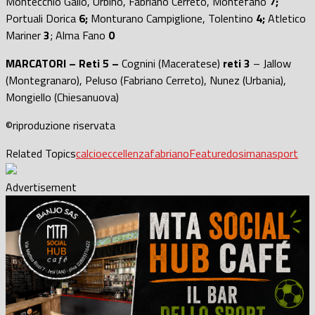
Montecchio Gallo, Urbino, Fabriano Cerreto, Montefano
7;
Portuali Dorica
6;
Monturano Campiglione, Tolentino
4;
Atletico
Mariner
3
; Alma Fano
0
MARCATORI
– Reti 5 –
Cognini (Maceratese)
reti 3
– Jallow
(Montegranaro), Peluso (Fabriano Cerreto), Nunez (Urbania),
Mongiello (Chiesanuova)
©riproduzione riservata
Related Topics
calcio
eccellenza
fabriano
Featured
osimana
sport
Advertisement