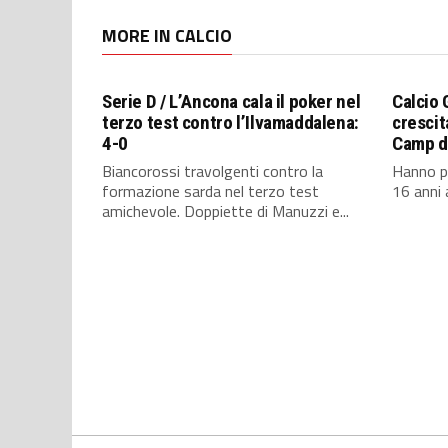
MORE IN CALCIO
Serie D / L’Ancona cala il poker nel
Calcio 
terzo test contro l’Ilvamaddalena:
crescita
4-0
Camp di
Biancorossi travolgenti contro la
Hanno pa
formazione sarda nel terzo test
16 anni 
amichevole. Doppiette di Manuzzi e...