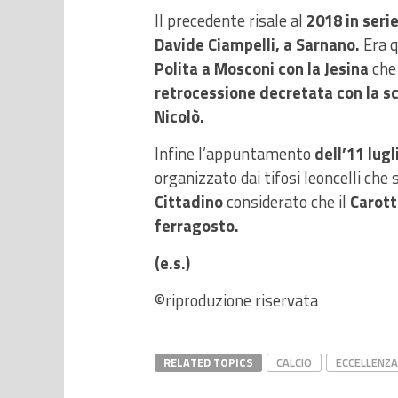
Il precedente risale al
2018 in serie
Davide Ciampelli, a Sarnano.
Era q
Polita a Mosconi con la Jesina
che 
retrocessione decretata con la sco
Nicolò.
Infine l’appuntamento
dell’11 lug
organizzato dai tifosi leoncelli che 
Cittadino
considerato che il
Carott
ferragosto.
(e.s.)
©riproduzione riservata
RELATED TOPICS
CALCIO
ECCELLENZA