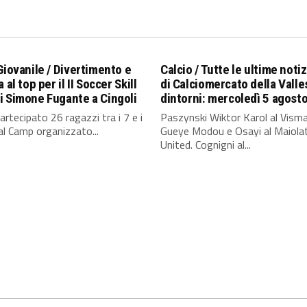
Giovanile / Divertimento e
Calcio / Tutte le ultime notiz
 al top per il II Soccer Skill
di Calciomercato della Valle
 Simone Fugante a Cingoli
dintorni: mercoledì 5 agost
rtecipato 26 ragazzi tra i 7 e i
Paszynski Wiktor Karol al Visma
al Camp organizzato...
Gueye Modou e Osayi al Maiolat
United. Cognigni al...