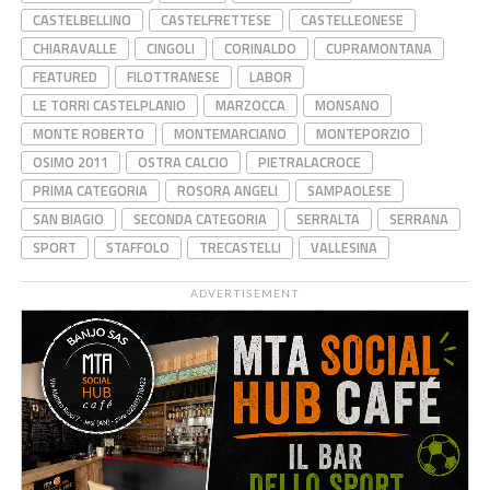
CASTELBELLINO
CASTELFRETTESE
CASTELLEONESE
CHIARAVALLE
CINGOLI
CORINALDO
CUPRAMONTANA
FEATURED
FILOTTRANESE
LABOR
LE TORRI CASTELPLANIO
MARZOCCA
MONSANO
MONTE ROBERTO
MONTEMARCIANO
MONTEPORZIO
OSIMO 2011
OSTRA CALCIO
PIETRALACROCE
PRIMA CATEGORIA
ROSORA ANGELI
SAMPAOLESE
SAN BIAGIO
SECONDA CATEGORIA
SERRALTA
SERRANA
SPORT
STAFFOLO
TRECASTELLI
VALLESINA
ADVERTISEMENT