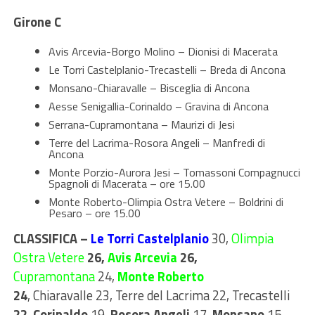
Girone C
Avis Arcevia-Borgo Molino – Dionisi di Macerata
Le Torri Castelplanio-Trecastelli – Breda di Ancona
Monsano-Chiaravalle – Bisceglia di Ancona
Aesse Senigallia-Corinaldo – Gravina di Ancona
Serrana-Cupramontana – Maurizi di Jesi
Terre del Lacrima-Rosora Angeli – Manfredi di
Ancona
Monte Porzio-Aurora Jesi – Tomassoni Compagnucci
Spagnoli di Macerata – ore 15.00
Monte Roberto-Olimpia Ostra Vetere – Boldrini di
Pesaro – ore 15.00
CLASSIFICA –
Le Torri Castelplanio
30,
Olimpia
Ostra Vetere
26
,
Avis Arcevia
26
,
Cupramontana
24,
Monte Roberto
24
, Chiaravalle 23, Terre del Lacrima 22, Trecastelli
22
,
Corinaldo
19,
Rosora Angeli
17,
Monsano
15,