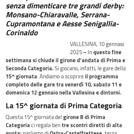
senza dimenticare tre grandi derby:
Monsano-Chiaravalle, Serrana-
Cupramontana e Aesse Senigallia-
Corinaldo
VALLESINA, 10 gennaio
2025
–
In
questo fine
settimana si chiude il girone d’andata di Prima e
Seconda Categoria.
Si giocano, infatti, le gare della
15^ giornata
. Andiamo a scoprire
il programma
completo delle gare tra venerdì 10, sabato 11 e
domenica 12 gennaio nella Vallesina e dintorni.
La 15^ giornata di Prima Categoria
Questa 15^ giornata del
girone B di Prima
Categoria
ci regala ben
tre scontri diretti di alta
quota:
parliamo di
Ostra-Castelfrettese
, terza