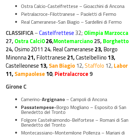
Ostra Calcio-Castelfrettese – Gioacchini di Ancona
Pietralacroce-Filottranese – Paoletti di Fermo
Real Cameranese-San Biagio – Sardellini di Fermo
CLASSIFICA
–
Castelfrettese
32;
Olimpia Marzocca
27,
Ostra Calci
0
26
,
Montemarciano
25,
Borghetto
24
,
Osimo 2011
24
,
Real Cameranese
23,
Borgo
Minonna
21
,
Filottranese
21,
Castelbellino
13,
Castelleonese
13,
San Biagio
12,
Staffolo
12,
Labor
11,
Sampaolese
10
,
Pietralacroce
9
Girone C
Camerino-
Argignano
– Campoli di Ancona
Passatempese-
Borgo Mogliano – Esposito di San
Benedetto del Tronto
Folgore Castelraimondo-Belfortese – Romani di San
Benedetto del Tronto
Montecassiano-Montemilone Pollenza – Mariani di