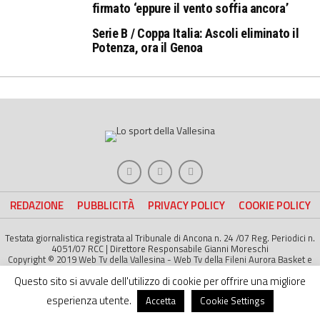
firmato ‘eppure il vento soffia ancora’
Serie B / Coppa Italia: Ascoli eliminato il
Potenza, ora il Genoa
REDAZIONE
PUBBLICITÀ
PRIVACY POLICY
COOKIE POLICY
Testata giornalistica registrata al Tribunale di Ancona n. 24 /07 Reg. Periodici n.
4051/07 RCC | Direttore Responsabile Gianni Moreschi
Copyright © 2019 Web Tv della Vallesina - Web Tv della Fileni Aurora Basket e
della Jesina Calcio. All right Reserved | Project by
Life Color
Questo sito si avvale dell'utilizzo di cookie per offrire una migliore
esperienza utente.
Accetta
Cookie Settings