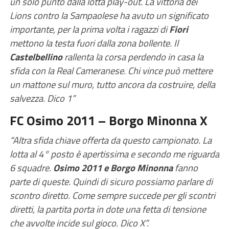
un solo punto dalla lotta play-out. La vittoria dei
Lions contro la Sampaolese ha avuto un significato
importante, per la prima volta i ragazzi di
Fiori
mettono la testa fuori dalla zona bollente. Il
Castelbellino
rallenta la corsa perdendo in casa la
sfida con la Real Cameranese. Chi vince può mettere
un mattone sul muro, tutto ancora da costruire, della
salvezza. Dico 1”
FC Osimo 2011 – Borgo Minonna X
“Altra sfida chiave offerta da questo campionato. La
lotta al 4° posto è apertissima e secondo me riguarda
6 squadre.
Osimo 2011 e Borgo Minonna
fanno
parte di queste. Quindi di sicuro possiamo parlare di
scontro diretto. Come sempre succede per gli scontri
diretti, la partita porta in dote una fetta di tensione
che avvolte incide sul gioco. Dico X”.