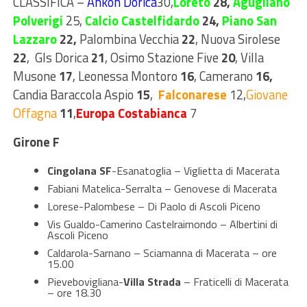
CLASSIFICA –
Ankon Dorica
30,
Loreto
28,
Agugliano
Polverigi
25,
Calcio Castelfidardo
24,
Piano San
Lazzaro
22,
Palombina Vecchia
22
, Nuova Sirolese
22
, Gls Dorica
21
, Osimo Stazione Five
20
, Villa
Musone
17
, Leonessa Montoro
16
, Camerano
16,
Candia Baraccola Aspio
15
,
Falconarese
12,
Giovane
Offagna
11
,
Europa Costabianca
7
Girone F
Cingolana SF
-Esanatoglia – Viglietta di Macerata
Fabiani Matelica-Serralta – Genovese di Macerata
Lorese-Palombese – Di Paolo di Ascoli Piceno
Vis Gualdo-Camerino Castelraimondo – Albertini di
Ascoli Piceno
Caldarola-Sarnano – Sciamanna di Macerata – ore
15.00
Pievebovigliana-
Villa Strada
– Fraticelli di Macerata
– ore 18.30