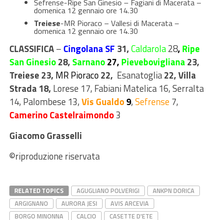
Sefrense-Ripe San Ginesio – Fagiani di Macerata –
domenica 12 gennaio ore 14.30
Treiese
-MR Pioraco – Vallesi di Macerata –
domenica 12 gennaio ore 14.30
CLASSIFICA
–
Cingolana SF
31,
Caldarola
28
,
Ripe
San Ginesio
28,
Sarnano
27,
Pievebovigliana
23,
Treiese
23,
MR Pioraco
22,
Esanatoglia
22
,
Villa
Strada
18,
Lorese
17
, Fabiani Matelica
16
,
Serralta
14
, Palombese
13
,
Vis Gualdo
9
,
Sefrense
7
,
Camerino Castelraimondo
3
Giacomo Grasselli
©riproduzione riservata
RELATED TOPICS
AGUGLIANO POLVERIGI
ANKPN DORICA
ARGIGNANO
AURORA JESI
AVIS ARCEVIA
BORGO MINONNA
CALCIO
CASETTE D'ETE