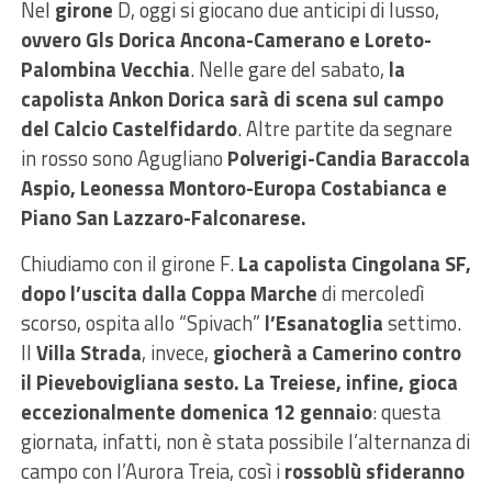
Nel
girone
D, oggi si giocano due anticipi di lusso,
ovvero Gls Dorica Ancona-Camerano e Loreto-
Palombina Vecchia
. Nelle gare del sabato,
la
capolista Ankon Dorica sarà di scena sul campo
del Calcio Castelfidardo
. Altre partite da segnare
in rosso sono Agugliano
Polverigi-Candia Baraccola
Aspio, Leonessa Montoro-Europa Costabianca e
Piano San Lazzaro-Falconarese.
Chiudiamo con il girone F.
La capolista Cingolana SF,
dopo l’uscita dalla Coppa Marche
di mercoledì
scorso, ospita allo “Spivach”
l’Esanatoglia
settimo.
Il
Villa Strada
, invece,
giocherà a Camerino contro
il Pievebovigliana sesto.
La Treiese, infine, gioca
eccezionalmente domenica 12 gennaio
: questa
giornata, infatti, non è stata possibile l’alternanza di
campo con l’Aurora Treia, così i
rossoblù sfideranno