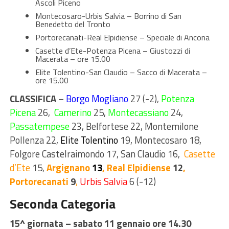
Ascoli Piceno
Montecosaro-Urbis Salvia – Borrino di San
Benedetto del Tronto
Portorecanati-Real Elpidiense – Speciale di Ancona
Casette d’Ete-Potenza Picena – Giustozzi di
Macerata – ore 15.00
Elite Tolentino-San Claudio – Sacco di Macerata –
ore 15.00
CLASSIFICA
–
Borgo Mogliano
27 (-2),
Potenza
Picena
26,
Camerino
25,
Montecassiano
24,
Passatempese
23
,
Belfortese
22
, Montemilone
Pollenza
22,
Elite Tolentino
19
,
Montecosaro
18
,
Folgore Castelraimondo
17
, San Claudio
16,
Casette
d’Ete
15
,
Argignano
13
,
Real Elpidiense
12
,
Portorecanati
9
,
Urbis Salvia
6 (-12)
Seconda Categoria
15^ giornata – sabato 11 gennaio ore 14.30