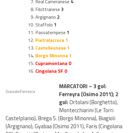
Real Cameranese
4
Filottranese
3
Argignano
2
Staffolo
1
Passatempese
1
Pietralacroce 1
Castelleonese 1
Borgo Minonna 1
Cupramontana 0
Cingolana SF
0
MARCATORI – 3 gol:
Gonzalo Ferreyra
Ferreyra (Osimo 2011); 2
gol:
Ortolani (Borghetto),
Montecchiarini (Le Torri
Castelplanio), Brega S. (Borgo Minonna), Biagioli
(Argignano), Gyabaa (Osimo 2011), Faris (Cingolana