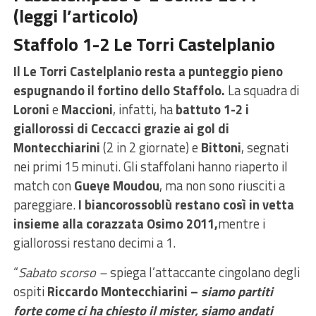
(
leggi l’articolo
)
Staffolo 1-2 Le Torri Castelplanio
Il Le Torri Castelplanio resta a punteggio pieno
espugnando il fortino dello Staffolo.
La squadra di
Loroni
e
Maccioni
, infatti, ha
battuto 1-2 i
giallorossi di Ceccacci grazie ai gol di
Montecchiarini
(2 in 2 giornate) e
Bittoni
, segnati
nei primi 15 minuti. Gli staffolani hanno riaperto il
match con
Gueye Moudou
, ma non sono riusciti a
pareggiare.
I biancorossoblù restano così in vetta
insieme alla corazzata Osimo 2011,
mentre i
giallorossi restano decimi a 1.
“
Sabato scorso –
spiega l’attaccante cingolano degli
ospiti
Riccardo Montecchiarini
–
siamo partiti
forte come ci ha chiesto il mister, siamo andati