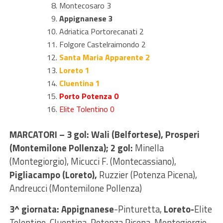
Montecosaro 3
Appignanese 3
Adriatica Portorecanati 2
Folgore Castelraimondo 2
Santa Maria Apparente 2
Loreto 1
Cluentina 1
Porto Potenza 0
Elite Tolentino 0
MARCATORI – 3 gol: Wali (Belfortese), Prosperi
(Montemilone Pollenza); 2 gol:
Minella
(Montegiorgio), Micucci F. (Montecassiano),
Pigliacampo (Loreto),
Ruzzier (Potenza Picena),
Andreucci (Montemilone Pollenza)
3^ giornata: Appignanese
-Pinturetta,
Loreto-
Elite
Tolentino, Cluentina-Potenza Picena, Montegiorgio-