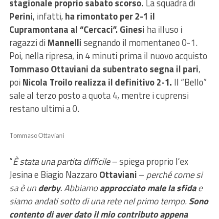
stagionale proprio sabato scorso.
La squadra di
Perini
, infatti,
ha rimontato per 2-1 il
Cupramontana al “Cercaci”.
Ginesi
ha illuso i
ragazzi di
Mannelli
segnando il momentaneo 0-1.
Poi, nella ripresa, in 4 minuti prima il nuovo acquisto
Tommaso Ottaviani da subentrato segna il pari
,
poi
Nicola Troilo realizza il definitivo 2-1.
Il “Bello”
sale al terzo posto a quota 4, mentre i cuprensi
restano ultimi a 0.
Tommaso Ottaviani
“
È stata una partita difficile
– spiega proprio l’ex
Jesina e Biagio Nazzaro
Ottaviani
–
perché come si
sa è un
derby
. Abbiamo
approcciato male la sfida
e
siamo andati sotto di una rete nel primo tempo.
Sono
contento di aver dato il mio contributo appena