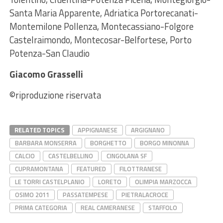
Santa Maria Apparente, Adriatica Portorecanati-
Montemilone Pollenza, Montecassiano-Folgore
Castelraimondo, Montecosar-Belfortese, Porto
Potenza-San Claudio
Giacomo Grasselli
©riproduzione riservata
RELATED TOPICS
APPIGNANESE
ARGIGNANO
BARBARA MONSERRA
BORGHETTO
BORGO MINONNA
CALCIO
CASTELBELLINO
CINGOLANA SF
CUPRAMONTANA
FEATURED
FILOTTRANESE
LE TORRI CASTELPLANIO
LORETO
OLIMPIA MARZOCCA
OSIMO 2011
PASSATEMPESE
PIETRALACROCE
PRIMA CATEGORIA
REAL CAMERANESE
STAFFOLO