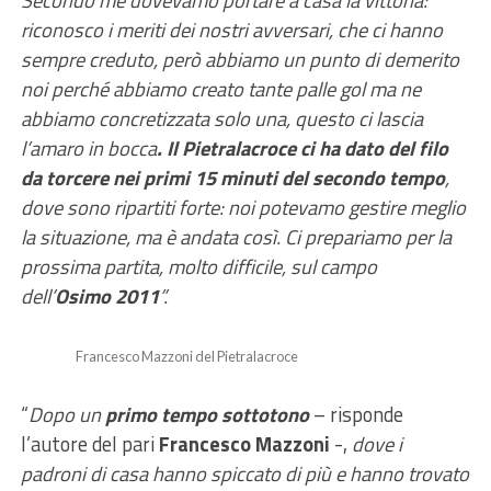
Secondo me dovevamo portare a casa la vittoria:
riconosco i meriti dei nostri avversari, che ci hanno
sempre creduto, però abbiamo un punto di demerito
noi perché abbiamo creato tante palle gol ma ne
abbiamo concretizzata solo una, questo ci lascia
l’amaro in bocca
. Il Pietralacroce ci ha dato del filo
da torcere nei primi 15 minuti del secondo tempo
,
dove sono ripartiti forte: noi potevamo gestire meglio
la situazione, ma è andata così. Ci prepariamo per la
prossima partita, molto difficile, sul campo
dell’
Osimo 2011
”.
Francesco Mazzoni del Pietralacroce
“
Dopo un
primo tempo sottotono
– risponde
l’autore del pari
Francesco Mazzoni
-,
dove i
padroni di casa hanno spiccato di più e hanno trovato