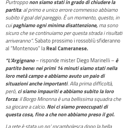
Purtroppo
non siamo stati in grado di chiudere la
partita
: al primo e unico errore commesso abbiamo
subito il goal del pareggio. È un momento, questo, in
cui
paghiamo ogni minima disattenzione,
ma sono
sicuro che se continuiamo per questa strada i risultati
arriveranno”
. Sabato prossimo i rossoblù sfideranno
al “Montenovo” la
Real Cameranese.
“L’Argignano
– risponde mister Diego Marinelli –
è
partito bene: nei primi 14 minuti siamo stati nella
loro metà campo e abbiamo avuto un paio di
situazioni anche importanti
. Alla prima difficoltà,
però,
ci siamo impauriti e abbiamo subito la loro
forza
: il Borgo Minonna è una bellissima squadra che
sa giocare a calcio.
Noi ci siamo preoccupati di
questa cosa, fino a che non abbiamo preso il gol.
La rete è stata un po’ rocambolesca dopo la bella