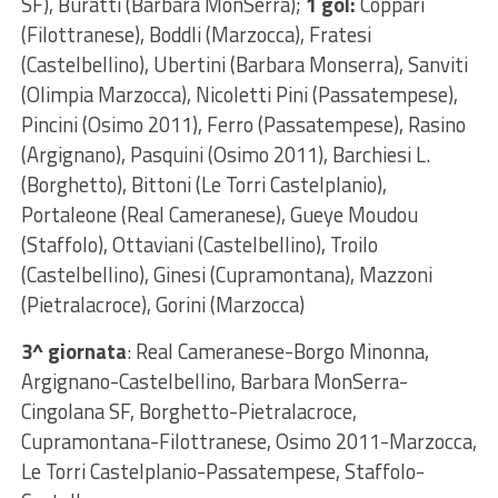
SF), Buratti (Barbara MonSerra);
1 gol:
Coppari
(Filottranese), Boddli (Marzocca), Fratesi
(Castelbellino), Ubertini (Barbara Monserra), Sanviti
(Olimpia Marzocca), Nicoletti Pini (Passatempese),
Pincini (Osimo 2011), Ferro (Passatempese), Rasino
(Argignano), Pasquini (Osimo 2011), Barchiesi L.
(Borghetto), Bittoni (Le Torri Castelplanio),
Portaleone (Real Cameranese), Gueye Moudou
(Staffolo), Ottaviani (Castelbellino), Troilo
(Castelbellino), Ginesi (Cupramontana), Mazzoni
(Pietralacroce), Gorini (Marzocca)
3^ giornata
: Real Cameranese-Borgo Minonna,
Argignano-Castelbellino, Barbara MonSerra-
Cingolana SF, Borghetto-Pietralacroce,
Cupramontana-Filottranese, Osimo 2011-Marzocca,
Le Torri Castelplanio-Passatempese, Staffolo-