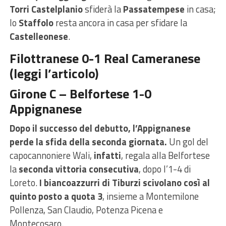
Torri Castelplanio
sfiderà la
Passatempese
in casa;
lo
Staffolo
resta ancora in casa per sfidare la
Castelleonese
.
Filottranese 0-1 Real Cameranese
(
leggi l’articolo
)
Girone C – Belfortese 1-0
Appignanese
Dopo il successo del debutto, l’Appignanese
perde la sfida della seconda giornata.
Un gol del
capocannoniere Wali,
infatti
, regala alla Belfortese
la
seconda vittoria consecutiva
, dopo l’1-4 di
Loreto.
I biancoazzurri di Tiburzi scivolano così al
quinto posto a quota 3
, insieme a Montemilone
Pollenza, San Claudio, Potenza Picena e
Montecosaro.