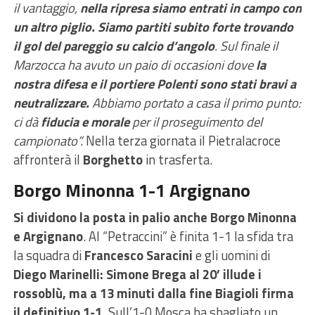
il vantaggio,
nella ripresa siamo entrati in campo con
un altro piglio. Siamo partiti subito forte trovando
il gol del pareggio su calcio d’angolo
. Sul finale il
Marzocca ha avuto un paio di occasioni dove
la
nostra difesa e il portiere Polenti sono stati bravi a
neutralizzare.
Abbiamo portato a casa il primo punto:
ci dà
fiducia e morale
per il proseguimento del
campionato”.
Nella terza giornata il Pietralacroce
affronterà il
Borghetto
in trasferta.
Borgo Minonna 1-1 Argignano
Si dividono la posta in palio anche Borgo Minonna
e Argignano
. Al “Petraccini” è finita 1-1 la sfida tra
la squadra di
Francesco Saracini
e gli uomini di
Diego Marinelli: Simone Brega al 20’ illude i
rossoblù, ma a 13 minuti dalla fine Biagioli firma
il definitivo 1-1.
Sull’1-0 Mosca ha sbagliato un