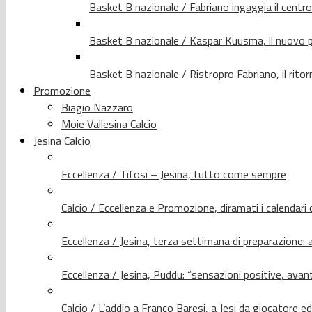
Basket B nazionale / Fabriano ingaggia il centr
Basket B nazionale / Kaspar Kuusma, il nuovo p
Basket B nazionale / Ristropro Fabriano, il rito
Promozione
Biagio Nazzaro
Moie Vallesina Calcio
Jesina Calcio
Eccellenza / Tifosi – Jesina, tutto come sempre
Calcio / Eccellenza e Promozione, diramati i calendari d
Eccellenza / Jesina, terza settimana di preparazione: 
Eccellenza / Jesina, Puddu: “sensazioni positive, avant
Calcio / L’addio a Franco Baresi, a Jesi da giocatore e