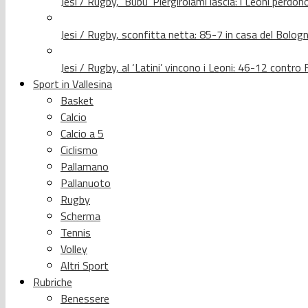
Jesi / Rugby, ‘Bubu’ Piergirolami lascia: i Leoni per
Jesi / Rugby, sconfitta netta: 85-7 in casa del Bolog
Jesi / Rugby, al ‘Latini’ vincono i Leoni: 46-12 contr
Sport in Vallesina
Basket
Calcio
Calcio a 5
Ciclismo
Pallamano
Pallanuoto
Rugby
Scherma
Tennis
Volley
Altri Sport
Rubriche
Benessere