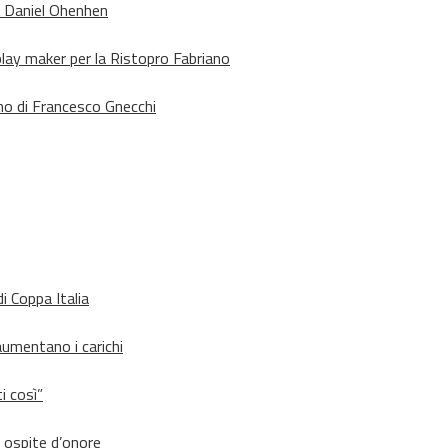
o Daniel Ohenhen
lay maker per la Ristopro Fabriano
rno di Francesco Gnecchi
i Coppa Italia
aumentano i carichi
i così”
d ospite d’onore