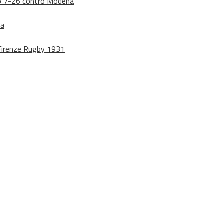
dono 7-26 contro Modena
na
o Firenze Rugby 1931