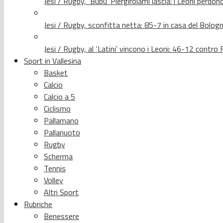
Jesi / Rugby, ‘Bubu’ Piergirolami lascia: i Leoni per
Jesi / Rugby, sconfitta netta: 85-7 in casa del Bolog
Jesi / Rugby, al ‘Latini’ vincono i Leoni: 46-12 contr
Sport in Vallesina
Basket
Calcio
Calcio a 5
Ciclismo
Pallamano
Pallanuoto
Rugby
Scherma
Tennis
Volley
Altri Sport
Rubriche
Benessere