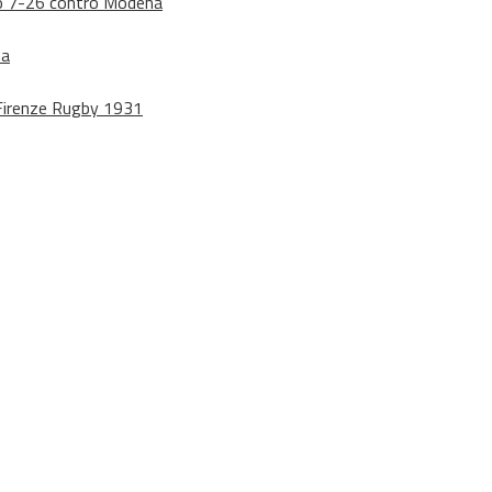
dono 7-26 contro Modena
na
o Firenze Rugby 1931