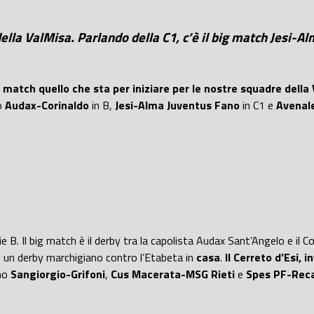
della ValMisa. Parlando della C1, c’è il big match Jesi-A
match quello che sta per iniziare per le nostre squadre della Va
no
Audax-Corinaldo
in B,
Jesi-Alma Juventus Fano
in C1 e
Avenal
ie B
. Il big match è il
derby tra la capolista Audax Sant’Angelo e il Co
 un derby marchigiano contro l’Etabeta in
casa
.
Il Cerreto d’Esi, 
ono
Sangiorgio-Grifoni
,
Cus Macerata-MSG Rieti
e
Spes PF-Reca