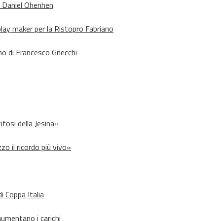
o Daniel Ohenhen
lay maker per la Ristopro Fabriano
rno di Francesco Gnecchi
ifosi della Jesina»
zo il ricordo più vivo»
i Coppa Italia
aumentano i carichi