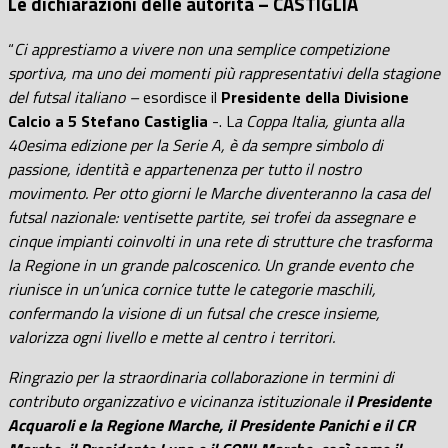
Le dichiarazioni delle autorità – CASTIGLIA
“
Ci apprestiamo a vivere non una semplice competizione
sportiva, ma uno dei momenti più rappresentativi della stagione
del futsal italiano –
esordisce il
Presidente della Divisione
Calcio a 5 Stefano Castiglia
-. L
a Coppa Italia, giunta alla
40esima edizione per la Serie A, è da sempre simbolo di
passione, identità e appartenenza per tutto il nostro
movimento. Per otto giorni le Marche diventeranno la casa del
futsal nazionale: ventisette partite, sei trofei da assegnare e
cinque impianti coinvolti in una rete di strutture che trasforma
la Regione in un grande palcoscenico. Un grande evento che
riunisce in un’unica cornice tutte le categorie maschili,
confermando la visione di un futsal che cresce insieme,
valorizza ogni livello e mette al centro i territori.
Ringrazio per la straordinaria collaborazione in termini di
contributo organizzativo e vicinanza istituzionale i
l Presidente
Acquaroli e la Regione Marche, il Presidente Panichi e il CR