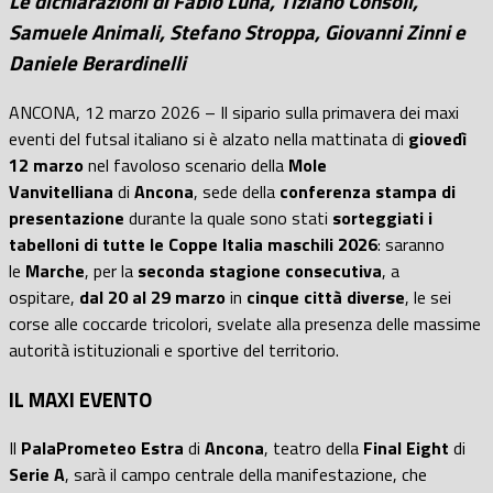
Le dichiarazioni di Fabio Luna, Tiziano Consoli,
Samuele Animali, Stefano Stroppa, Giovanni Zinni e
Daniele Berardinelli
ANCONA, 12 marzo 2026 – Il sipario sulla primavera dei maxi
eventi del futsal italiano si è alzato nella mattinata di
giovedì
12 marzo
nel favoloso scenario della
Mole
Vanvitelliana
di
Ancona
, sede della
conferenza stampa di
presentazione
durante la quale sono stati
sorteggiati i
tabelloni di tutte le Coppe Italia maschili 2026
: saranno
le
Marche
, per la
seconda stagione consecutiva
, a
ospitare,
dal 20 al 29 marzo
in
cinque città diverse
, le sei
corse alle coccarde tricolori, svelate alla presenza delle massime
autorità istituzionali e sportive del territorio.
IL MAXI EVENTO
Il
PalaPrometeo Estra
di
Ancona
, teatro della
Final Eight
di
Serie A
, sarà il campo centrale della manifestazione, che