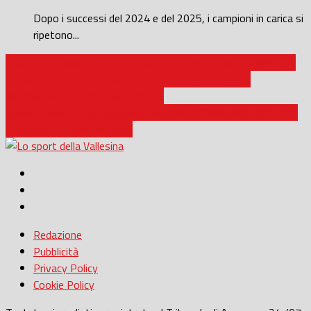
Dopo i successi del 2024 e del 2025, i campioni in carica si
ripetono...
Calcio a 5 / Serie C1 e C2 25-26, programma e arbitri della 20^
giornata: big match Bayer Cappuccini-Pietralacroce e
Sambucheto-Polisportiva Victoria
Basket Serie B Interregionale / Goldengas Senigallia, derby con
la capolista Porto Recanati
Redazione
Pubblicità
Privacy Policy
Cookie Policy