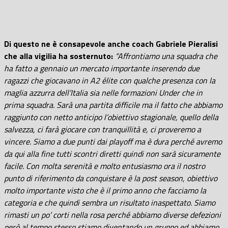
Di questo ne è consapevole anche coach Gabriele Pieralisi
che alla vigilia ha sosternuto:
“Affrontiamo una squadra che
ha fatto a gennaio un mercato
importante inserendo due
ragazzi che giocavano in A2 élite con qualche presenza con la
maglia azzurra dell’Italia sia nelle formazioni Under che in
prima squadra. Sarà una partita difficile ma il fatto che abbiamo
raggiunto con netto anticipo l’obiettivo stagionale, quello della
salvezza, ci farà giocare con tranquillità e, ci proveremo a
vincere. Siamo a due punti dai playoff ma è dura perché avremo
da qui alla fine tutti scontri diretti quindi non sarà sicuramente
facile. Con molta serenità e molto entusiasmo ora il nostro
punto di riferimento da conquistare è la post season, obiettivo
molto importante visto che è il primo anno che facciamo la
categoria e che quindi sembra un risultato inaspettato. Siamo
rimasti un po’ corti nella rosa perché abbiamo diverse defezioni
però al tempo stesso stiamo diventando un gruppo ed abbiamo