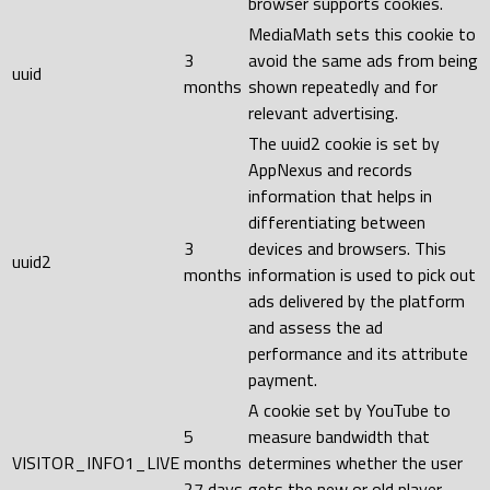
browser supports cookies.
MediaMath sets this cookie to
3
avoid the same ads from being
uuid
months
shown repeatedly and for
relevant advertising.
The uuid2 cookie is set by
AppNexus and records
information that helps in
differentiating between
3
devices and browsers. This
uuid2
months
information is used to pick out
ads delivered by the platform
and assess the ad
performance and its attribute
payment.
A cookie set by YouTube to
5
measure bandwidth that
VISITOR_INFO1_LIVE
months
determines whether the user
27 days
gets the new or old player