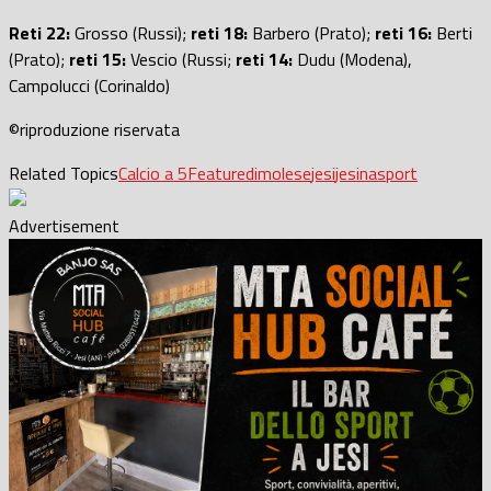
Reti 22:
Grosso (Russi);
reti 18:
Barbero (Prato);
reti 16:
Berti
(Prato);
reti 15:
Vescio (Russi;
reti 14:
Dudu (Modena),
Campolucci (Corinaldo)
©riproduzione riservata
Related Topics
Calcio a 5
Featured
imolese
jesi
jesina
sport
Advertisement