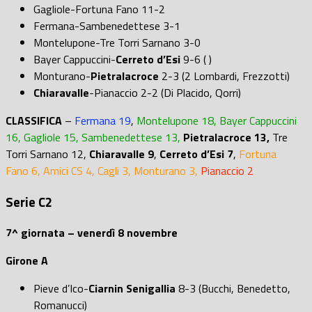
Gagliole-Fortuna Fano 11-2
Fermana-Sambenedettese 3-1
Montelupone-Tre Torri Sarnano 3-0
Bayer Cappuccini-
Cerreto d’Esi
9-6 ( )
Monturano-
Pietralacroce
2-3 (2 Lombardi, Frezzotti)
Chiaravalle
-Pianaccio 2-2 (Di Placido, Qorri)
CLASSIFICA
–
Fermana 19
,
Montelupone 18, Bayer Cappuccini
16, Gagliole 15, Sambenedettese 13,
Pietralacroce 13,
Tre
Torri Sarnano 12,
Chiaravalle 9
,
Cerreto d’Esi 7
,
Fortuna
Fano 6, Amici CS 4, Cagli 3, Monturano 3,
Pianaccio 2
Serie C2
7^ giornata – venerdì 8 novembre
Girone A
Pieve d’Ico-
Ciarnin Senigallia
8-3 (Bucchi, Benedetto,
Romanucci)