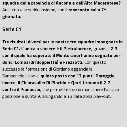
squadre della provincia di Ancona e dell’Alto Maceratese?
Andiamo a scoprirlo insieme, con il
resoconto sulla 7^
giornata.
Serie C1
Tre risultati diversi per le nostre tre squadre impegnate in
Serie C1. L’unica a vincere è il Pietralacroce,
grazie al
2-3
con il quale ha superato il Monturano: hanno segnato per i
dorici Lombardi (doppietta) e Frezzotti.
Con questo
successo la formazione di Giordano aggancia la
Sambenedettese al
quinto posto con 13 punti
.
Pareggia,
invece, il Chiaravalle: Di Placido e Qorri firmano il 2-2
contro il Pianaccio,
che permette loro di mantenere l’ottava
posizione a quota 9, allungando a +3 dalla zona play-out.