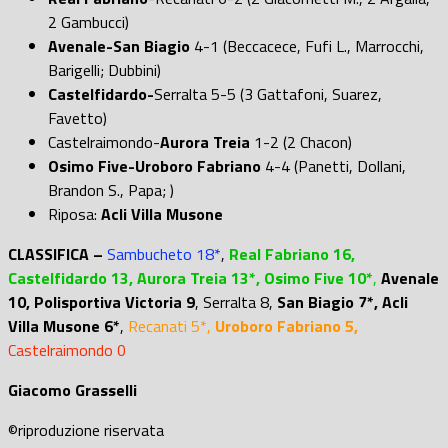
2 Gambucci)
Avenale-San Biagio
4-1 (Beccacece, Fufi L., Marrocchi,
Barigelli; Dubbini)
Castelfidardo-
Serralta 5-5 (3 Gattafoni, Suarez,
Favetto)
Castelraimondo-
Aurora Treia
1-2 (2 Chacon)
Osimo Five-Uroboro Fabriano
4-4 (Panetti, Dollani,
Brandon S., Papa; )
Riposa:
Acli Villa Musone
CLASSIFICA –
Sambucheto 18*
,
Real Fabriano 16,
Castelfidardo 13,
Aurora Treia 13*, Osimo Five 10*
,
Avenale
10, Polisportiva Victoria 9
, Serralta 8,
San Biagio 7*, Acli
Villa Musone 6*
,
Recanati 5*,
Uroboro Fabriano 5,
Castelraimondo 0
Giacomo Grasselli
©riproduzione riservata