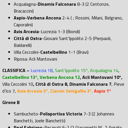
Acqualagna-
Dinamis Falconara
8-3 (2 Centonze,
Bracaccini)
Aspio-Verbena Ancona
2-4 ( ; Rossini, Milani, Belgrano,
Caporalini)
Avis Arcevia
-Lucrezia 1-3 (Biondi)
Città di Ostra
-Giovani Sant’Ippolito 2-5 (Pierpaoli,
Baldarelli)
Villa Ceccolini-
Castelbellino
1-1 (Bravi)
Riposa: Acli Mantovani
CLASSIFICA –
Lucrezia 18
,
Sant’Ippolito 15*, Acqualagna 14
,
Castelbellino 13*, Verbena Ancona 12
, Acli Mantovani 10*,
Villa Ceccolini 10
, Città di Ostra 8, Dinamis Falconara 7
, Pieve
d’Ico 7,
Avis Arcevia 3*, Ciarnin Senigallia 3*,
Aspio 1*
Girone B
Sambucheto-
Polisportiva Victoria
7-3 (2 Johannes
Banchetti, Joele Banchetti)
Real Fabriano
-Recanati 6-2 (2 Giacometti M., 2 Argalia,