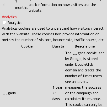
3
d
track information on how visitors use the
months
website.
Analytics
Analytics
Analytical cookies are used to understand how visitors interact
with the website. These cookies help provide information on
metrics the number of visitors, bounce rate, traffic source, etc.
Cookie
Durata
Descrizione
The __gads cookie, set
by Google, is stored
under DoubleClick
domain and tracks the
number of times users
see an advert,
1 year
measures the success
__gads
24
of the campaign and
days
calculates its revenue.
This cookie can only be