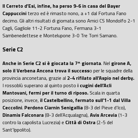
Il Cerreto d’Esi, infine, ha perso 9-6 in casa del Bayer
Cappuccini
terzo ed è rimasto nono, a +1 dal Fortuna Fano
decimo. Gli altri risultati di giornata sono Amici CS Mondolfo 2-1
Cagli, Gagliole 11-2 Fortuna Fano, Fermana 3-1
Sambenedettese e Montelupone 3-0 Tre Torri Sarnano.
Serie C2
Anche in Serie C2 si è giocata la 7^ giornata
. Nel
girone A,
solo il Verbena Ancona trova il success
o per le squadre della
provincia anconetana, grazie al
2-4 rifilato all’Aspio nel derby.
I rossoblù superano al quinto posto
i cugini dell’Acli
Mantovani, fermi per il turno di riposo.
Scala in quarta
posizione, invece,
il Castelbellino, fermato sull’1-1 dal Villa
Ceccolini
.
Perdono Ciarnin Senigallia
(8-3 del Pieve d’Ico),
Dinamis Falconara
(8-3 dell’Acqualagna),
Avis Arcevia
(1-3
contro la capolista Lucrezia) e
Città di Ostra
(2-5 del
Sant’Ippolito).