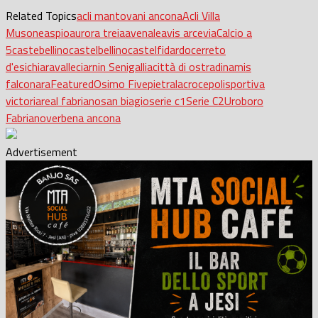
Related Topics
acli mantovani ancona
Acli Villa
Musone
aspio
aurora treia
avenale
avis arcevia
Calcio a
5
castebellino
castelbellino
castelfidardo
cerreto
d'esi
chiaravalle
ciarnin Senigallia
città di ostra
dinamis
falconara
Featured
Osimo Five
pietralacroce
polisportiva
victoria
real fabriano
san biagio
serie c1
Serie C2
Uroboro
Fabriano
verbena ancona
Advertisement