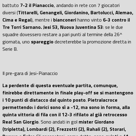
battuto
7-2 il Pianaccio
, andando in rete con 7 giocatori
diversi (
Tittarelli, Genangeli, Giordanino, Bartolucci, Alemao,
Cima e Regai
), mentre i
bianconeri
hanno vinto
6-3 contro il
Tre Torri Sarnano.
Jesi 53, Nuova Juventina 53
: se le due
squadre dovessero restare a pari punti al termine della 26^
giornata, uno
spareggio
decreterebbe la promozione diretta in
Serie B.
Il pre-gara di Jesi-Pianaccio
La perdente di questa eventuale partita, comunque,
finirebbe direttamente in finale play-off se si mantengono
i 10 punti di distacco dal quinto posto
.
Pietralacroce
permettendo: i dorici sono sì a -12, ma sono in forma, alla
quinta vittoria di fila con il 12-3 rifilato al già retrocesso
Real San Giorgio
. Sono andati in gol
mister Giordano
(tripletta), Lombardi (2), Frezzotti (2), Rahali (2), Storari,