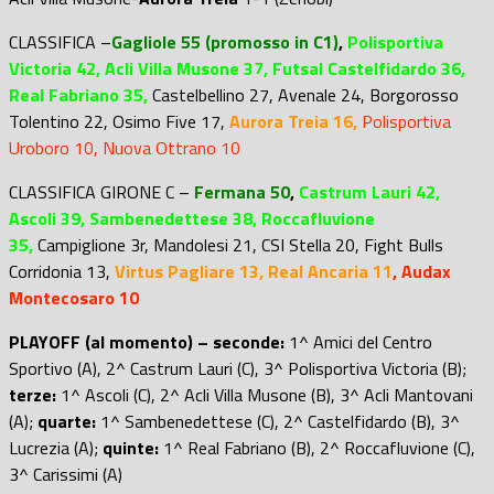
CLASSIFICA –
Gagliole 55 (promosso in C1)
,
Polisportiva
Victoria 42, Acli Villa Musone 37, Futsal Castelfidardo 36,
Real Fabriano 35,
Castelbellino 27,
Avenale 24
,
Borgorosso
Tolentino 22, Osimo Five 17
,
Aurora Treia 16,
Polisportiva
Uroboro 10, Nuova Ottrano 10
CLASSIFICA GIRONE C –
Fermana 50
,
Castrum Lauri 42,
Ascoli 39, Sambenedettese 38,
Roccafluvione
35,
Campiglione 3r, Mandolesi 21, CSI Stella 20, Fight Bulls
Corridonia 13,
Virtus Pagliare 13, Real Ancaria 11
, Audax
Montecosaro 10
PLAYOFF (al momento) – seconde:
1^ Amici del Centro
Sportivo (A), 2^ Castrum Lauri (C), 3^ Polisportiva Victoria (B);
terze:
1^ Ascoli (C), 2^ Acli Villa Musone (B), 3^ Acli Mantovani
(A);
quarte:
1^ Sambenedettese (C), 2^ Castelfidardo (B), 3^
Lucrezia (A);
quinte:
1^ Real Fabriano (B), 2^ Roccafluvione (C),
3^ Carissimi (A)