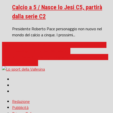
Calcio a 5 / Nasce lo Jesi C5, partirà
dalla serie C2
Presidente Roberto Pace personaggio non nuovo nel
mondo del calcio a cinque. I prossimi...
Calcio a 5 femminile B / Atletico Chiaravalle, solo un punto nel
match casalingo contro San Michele 2-2
Calcio a 5 / Serie B, C1 e C2, il programma e gli arbitri delle gare
tra il 15 e il 16 marzo
Redazione
Pubblicità