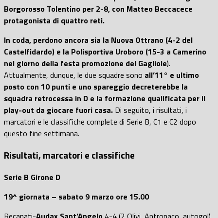
Borgorosso Tolentino per 2-8, con Matteo Beccacece
protagonista di quattro reti.
In coda, perdono ancora sia la Nuova Ottrano (4-2 del
Castelfidardo) e la Polisportiva Uroboro (15-3 a Camerino
nel giorno della festa promozione del Gagliole
).
Attualmente, dunque, le due squadre sono
all’11° e ultimo
posto con 10 punti e uno spareggio decreterebbe la
squadra retrocessa in D e la formazione qualificata per il
play-out da giocare fuori casa.
Di seguito, i risultati, i
marcatori e le classifiche complete di Serie B, C1 e C2 dopo
questo fine settimana.
Risultati, marcatori e classifiche
Serie B Girone D
19^ giornata – sabato 9 marzo ore 15.00
Recanati-
Audax Sant’Angelo
4-4 (2 Olivi, Antronaco, autogol)