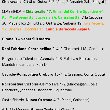
Chiaravalle-Città di Ostra
3-2 (Viola, 2 Amadei; Galli, Sdogati)
CLASSIFICA –
Chiaravalle 47,
Amici del Centro Sportivo 44,
Acli Mantovani 35, Lucrezia 34, Carissimi 32,
Villa Ceccolini
30, Pieve d’Ico 24
, Città di Ostra 24, Verbena 19,
Avis Arcevia
17,
Dinamis Falconara
11,
Candia Baraccola Aspio 8
Girone B – venerdì 8 marzo
Real Fabriano-Castelbellino
3-4 (2 Giacometti M., Gambucci;
Borgorosso Tolentino-
Avenale
2-8 (Fufi L., 4 Beccacece,
Mandolini, Campana, Fufi D.)
Gagliole-
Polisportiva Uroboro
15-4 (2 Graziano, Conti, Ciocci)
Polisportiva Victoria
-Osimo Five 4-2 (Marchegiani, Joele
Banchetti, Johannes Banchetti, Squadroni)
Castelfidardo-
Nuova Ottrano
4-2 (Pierini, Carbonari)
Acli Villa Musone-
Aurora Treia
1-1 (Zenobi)