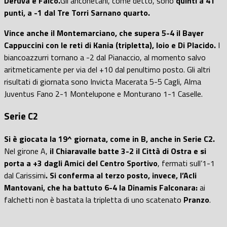
Deruva e Falco.
Gli anconetani, come detto, sono
quinti a 41
punti, a -1 dal Tre Torri Sarnano quarto.
Vince anche il Montemarciano, che supera 5-4 il Bayer
Cappuccini con le reti di Kania (tripletta), Ioio e Di Placido.
I
biancoazzurri tornano a -2 dal Pianaccio, al momento salvo
aritmeticamente per via del +10 dal penultimo posto. Gli altri
risultati di giornata sono Invicta Macerata 5-5 Cagli, Alma
Juventus Fano 2-1 Montelupone e Monturano 1-1 Caselle.
Serie C2
Si è giocata la 19^ giornata, come in B, anche in Serie C2.
Nel girone A,
il Chiaravalle batte 3-2 il Città di Ostra e si
porta a +3 dagli Amici del Centro Sportivo
, fermati sull’1-1
dal Carissimi
. Si conferma al terzo posto, invece, l’Acli
Mantovani, che ha battuto 6-4 la Dinamis Falconara:
ai
falchetti non è bastata la tripletta di uno scatenato
Pranzo
.