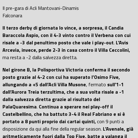
Il pre-gara di Acli Mantovani-Dinamis
Falconara
Il terzo derby di giornata lo vince, a sorpresa, il Candia
Baraccola Aspio, con il 4-3 vinto contro il Verbena con cui
risale a -3 dal penultimo posto che vale i play-out
.
L’Avis
Arcevia, invece, perde 2-3 in casa contro il Villa Ceccolini,
ma resta a -2 dalla salvezza diretta.
Nel girone B, la Polisportiva Victoria conferma il secondo
posto grazie al 4-2 con cui ha superato l’Osimo Five,
allungando a +5 dall’Acli Villa Musone
, fermato
sull’1-1
dall’Aurora Treia terzultima, che a sua volta risale a -1
dalla salvezza diretta grazie al risultato del
PalaQuaresima
.
Continua a sperare nei play-off
il
Castelbellino, che ha battuto 3-4 il Real Fabriano e si è
portato a 8 punti proprio dai cartai quinti,
con 9 punti a
disposizione da qui alla fine della regular season.
L’Avenale, già
aritmeticamente fuori dalla Top Five, batte a valanga il