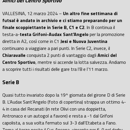
Amici del Centro Sportivo
VALLESINA, 12 marzo 2024 –
Un altro fine settimana di
futsal è andato in archivio e ci stiamo preparando per un
finale scoppiettante in Serie B, C1 e C2
. In B continua il
testa-a-
testa Grifoni-Audax Sant’Angelo
per la promozione
diretta in A2, così come in C1
Jesi e Nuova Juventina
continuano a viaggiare a pari punti. In Serie C2, invece, il
Chiaravalle
conquista 2 punti di vantaggio dagli
Amici del
Centro Sportivo
, mentre si accende la lotta salvezza. Andiamo
a scoprire tutti i risultati delle gare tra l’8 e l’11 marzo.
Serie B
Quasi tutto invariato dopo la
19^ giornata del girone D di Serie
B.
L’Audax Sant’Angelo
(foto di copertina)
strappa un ottimo 4-
4 in casa del Recanati
(in rete
Olivi
con una doppietta,
Antronaco
e un autogol a favore) e resta
a -1 dal Grifoni
capolista, a sua volta fermato sul 3-3 dall’Etabet
a a Fano.
Torna al terzo posto il Cus Ancona, vincente per 6-0 nel derby