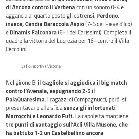
di Ancona contro il Verbena
con un sonoro 0-4 e
aggancia al quarto posto gli ostrensi.
Perdono,
invece, Candia Baraccola Aspio
(7-5 del Pieve d’Ico)
e
Dinamis Falconara
(6-1 del Carissimi). Completa il
quadro la vittoria del Lucrezia per 16- contro il Villa
Ceccolini.
La Polisportiva Victoria
Nel girone B,
il Gagliole si aggiudica il big match
contro l’Avenale, espugnando 2-5 il
PalaQuaresima
. I ragazzi di Compagnucci, però, si
presentavano alla sfida
senza gli infortunati
Marrocchi e Leonardo Fufi.
La capolista mantiene
tre punti di vantaggio sull’Acli Villa Musone, che
ha battuto 1-2 un Castelbellino ancora