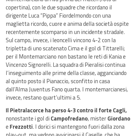
copertina)
, con le due squadre che ricordano il
dirigente Luca “Pippa” Fiordelmondo con una
maglietta ricordo, cuore e anima della società ospite
recentemente scomparso in un incidente stradale.
Sul campo, invece, i leoncelli vincono 4-2 con la
tripletta di uno scatenato Cima e il gol di Tittarelli
;
per il Montemarciano non bastano le reti di
Kania
e
Vincenzo Signorelli
. La squadra di
Pieralisi
continua
l’inseguimento alle prime della classe, agganciando
al quinto posto il Pianaccio
, sconfitto in casa
dall’Alma Juventus Fano quarta.
I montemarcianesi,
invece, restano quart’ultimi
a 5.
Il
Pietralacorce ha perso 4-3 contro il forte Cagli,
nonostante i gol di
Campofredano
, mister
Giordano
e
Frezzotti
. I dorici si mantengono fuori dalla zona
play-out, ma vedono avvicinarsi il Caselle, che ha