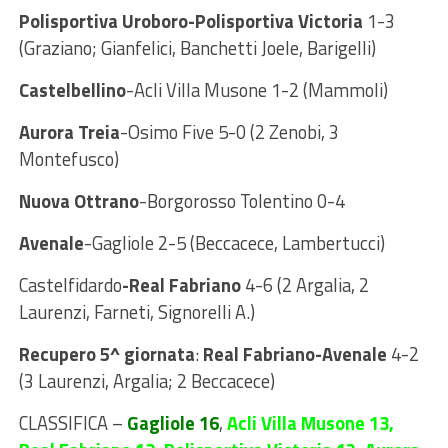
Polisportiva Uroboro-Polisportiva Victoria
1-3
(Graziano; Gianfelici, Banchetti Joele, Barigelli)
Castelbellino
-Acli Villa Musone 1-2 (Mammoli)
Aurora Treia
-Osimo Five 5-0 (2 Zenobi, 3
Montefusco)
Nuova Ottrano
-Borgorosso Tolentino 0-4
Avenale
-Gagliole 2-5 (Beccacece, Lambertucci)
Castelfidardo
-Real Fabriano
4-6 (2 Argalia, 2
Laurenzi, Farneti, Signorelli A.)
Recupero 5^ giornata
:
Real Fabriano-Avenale
4-2
(3 Laurenzi, Argalia; 2 Beccacece)
CLASSIFICA
–
Gagliole 16
,
Acli Villa Musone 13,