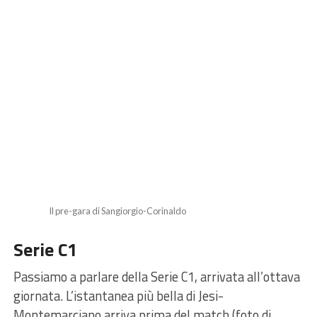
Il pre-gara di Sangiorgio-Corinaldo
Serie C1
Passiamo a parlare della
Serie C1, arrivata
all’ottava
giornata. L’istantanea più bella di Jesi-
Montemarciano arriva prima del match
(foto di