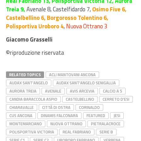
Real Fabriano 13, Polisportiva Victoria 12, Aurora
Treia 9,
Avenale 8,
Castelfidardo 7,
Osimo Five 6,
Castelbellino 6, Borgorosso Tolentino 6,
Polisportiva Uroboro 4
,
Nuova Ottrano 3
Giacomo Grasselli
©riproduzione riservata
RELATED TOPICS
ACLI MANTOVANI ANCONA
AUDAX SANT'ANGELO
AUDAX SANT'ANGELO SENIGALLIA
AURORA TREIA
AVENALE
AVIS ARCEVIA
CALCIO A 5
CANDIA BARACCOLA ASPIO
CASTELBELLINO
CERRETO D'ESI
CHIARAVALLE
CITTÀ DI OSTRA
CORINALDO
CUS ANCONA
DINAMIS FALCONARA
FEATURED
JESI
MONTEMARCIANO
NUOVA OTTRANO
PIETRALACROCE
POLISPORTIVA VICTORIA
REAL FABRIANO
SERIE B
SERIE C1
SERIE C2
UROBORO FABRIANO
VERBENA