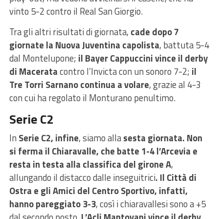
vinto 5-2 contro il Real San Giorgio.
Tra gli altri risultati di giornata,
cade dopo 7
giornate la Nuova Juventina capolista
, battuta 5-4
dal Montelupone;
il Bayer Cappuccini vince il derby
di Macerata
contro l’Invicta con un sonoro 7-2;
il
Tre Torri Sarnano continua a volare
, grazie al 4-3
con cui ha regolato il Monturano penultimo.
Serie C2
In
Serie C2, infine
, siamo alla
sesta giornata.
Non
si ferma il Chiaravalle, che batte 1-4 l’Arcevia e
resta in testa alla classifica del girone A
,
allungando il distacco dalle inseguitrici
. Il Città di
Ostra e gli Amici del Centro Sportivo, infatti,
hanno pareggiato 3-3
, così i chiaravallesi sono a +5
dal secondo posto.
L’Acli Mantovani vince il derby