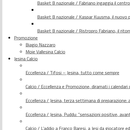
Basket B nazionale / Fabriano ingaggia il centr
Basket B nazionale / Kaspar Kuusma, il nuovo p
Basket B nazionale / Ristropro Fabriano, il rito
Promozione
Biagio Nazzaro
Moie Vallesina Calcio
Jesina Calcio
Eccellenza / Tifosi – Jesina, tutto come sempre
Calcio / Eccellenza e Promozione, diramati i calendari d
Eccellenza / Jesina, terza settimana di preparazione: 
Eccellenza / Jesina, Puddu: “sensazioni positive, avant
Calcio / L’addio a Franco Baresi, a Jesi da giocatore e