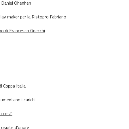
o Daniel Ohenhen
lay maker per la Ristopro Fabriano
rno di Francesco Gnecchi
i Coppa Italia
aumentano i carichi
i così”
d ospite d’onore