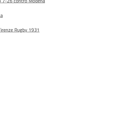
dono 7-26 contro Modena
na
o Firenze Rugby 1931