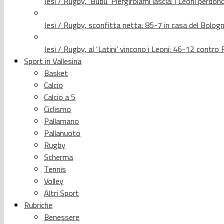
Jesi / Rugby, ‘Bubu’ Piergirolami lascia: i Leoni per
Jesi / Rugby, sconfitta netta: 85-7 in casa del Bolog
Jesi / Rugby, al ‘Latini’ vincono i Leoni: 46-12 contr
Sport in Vallesina
Basket
Calcio
Calcio a 5
Ciclismo
Pallamano
Pallanuoto
Rugby
Scherma
Tennis
Volley
Altri Sport
Rubriche
Benessere