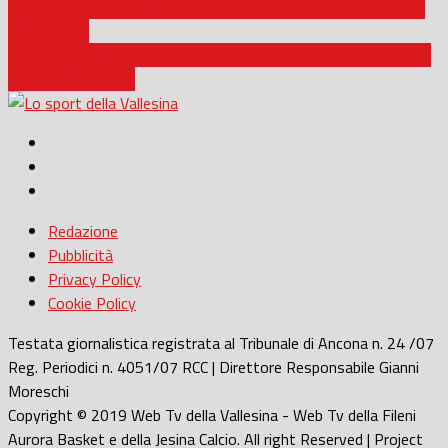
Basket B nazionale / La Ristopro lotta ma non basta: Caserta
vince 75-83
Basket Serie B Interregionale / La Goldengas Senigallia si gioca
molto col Bisceglie
Redazione
Pubblicità
Privacy Policy
Cookie Policy
Testata giornalistica registrata al Tribunale di Ancona n. 24 /07
Reg. Periodici n. 4051/07 RCC | Direttore Responsabile Gianni
Moreschi
Copyright © 2019 Web Tv della Vallesina - Web Tv della Fileni
Aurora Basket e della Jesina Calcio. All right Reserved | Project