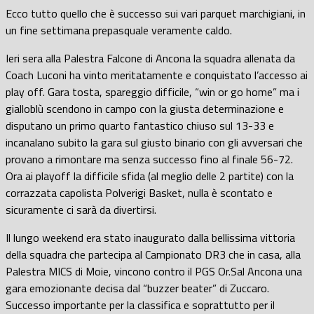
Ecco tutto quello che è successo sui vari parquet marchigiani, in
un fine settimana prepasquale veramente caldo.
Ieri sera alla Palestra Falcone di Ancona la squadra allenata da
Coach Luconi ha vinto meritatamente e conquistato l’accesso ai
play off. Gara tosta, spareggio difficile, “win or go home” ma i
gialloblù scendono in campo con la giusta determinazione e
disputano un primo quarto fantastico chiuso sul 13-33 e
incanalano subito la gara sul giusto binario con gli avversari che
provano a rimontare ma senza successo fino al finale 56-72.
Ora ai playoff la difficile sfida (al meglio delle 2 partite) con la
corrazzata capolista Polverigi Basket, nulla è scontato e
sicuramente ci sarà da divertirsi.
Il lungo weekend era stato inaugurato dalla bellissima vittoria
della squadra che partecipa al Campionato DR3 che in casa, alla
Palestra MICS di Moie, vincono contro il PGS Or.Sal Ancona una
gara emozionante decisa dal “buzzer beater” di Zuccaro.
Successo importante per la classifica e soprattutto per il