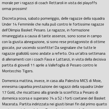
morale per i ragazzi di coach Rettaroli in vista dei playoffs
ormai prossimi!
Discreta prova, sabato pomeriggio, delle ragazze della squadra
Under 14 Femminile che nulla può contro le fortissime ragazze
dell’Olimpia Basket Pesaro. Le ragazze, in formazione
rimaneggiata a causa di tante assenze, sono scese in campo
con la giusta abnegazione, si sono rese protagoniste di ottime
giocate, pur uscendo sconfitte! Da segnalare che tutte le
ragazze gialloblù sono andate a referto. Ora un’altra settimana
di allenamenti con i coach Fava e Lattanzi, in vista della decisiva
partita di giovedì 11 aprile a Vallefoglia di Pesaro contro le
Montecchio Tigers.
Domenica mattina, invece, in casa alla Palestra MICS di Moie,
ennesima caparbia prestazione dei ragazzi della squadra Under
17 Gold, che riscattano alla grande la sconfitta a Pesaro di
domenica scorsa e superano 74 a 52 i forti coetanei del Basket
Macerata. Partita indirizzata nei giusti binari fin dal primo quarto