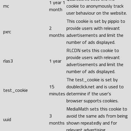
1 year 1
mc
cookie to anonymously track
month
user behaviour on the website.
This cookie is set by pippio to
2
provide users with relevant
pxrc
months
advertisements and limit the
number of ads displayed.
RLCDN sets this cookie to
provide users with relevant
rlas3
1 year
advertisements and limit the
number of ads displayed.
The test_cookie is set by
15
doubleclick.net and is used to
test_cookie
minutes
determine if the user's
browser supports cookies.
MediaMath sets this cookie to
3
avoid the same ads from being
uuid
months
shown repeatedly and for
relevant advertising.