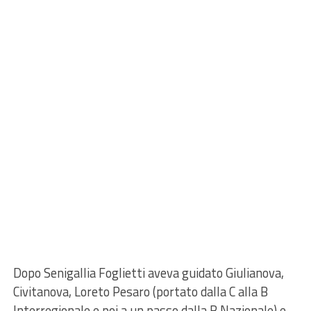
Dopo Senigallia Foglietti aveva guidato Giulianova,
Civitanova, Loreto Pesaro (portato dalla C alla B
Interregionale e poi a un passo dalla B Nazionale) e