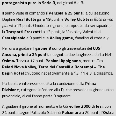
protagonista pure in Serie D
, nei gironi A e B.
Il primo vede al comando il
Pergola a 25 punti
, a cui seguono
Daphne
Real Bottega a 19
punti e
Volley Club Jesi
(foto primo
piano)
a 17 punti. Chiudono il girone, composto da sei squadre,
la
Trasporti Frezzotti
a 13 punti, la Valvolley Valentini di
Castelplanio
a 9 punti e la
Volley game,
fanalino di coda a 7.
Per ora a guidare il
girone B
sono gli universitari del
CUS
Ancona, primi a 24 punti,
inseguiti a due lunghezze da La Nef
Osimo.
Terza a 17 punti
Paoloni Appignano,
mentre Om
Pelati Nova Volley, Terra dei Castelli e Bontempi – The
begin Hotel
chiudono rispettivamente a 13, 11 e 3 la classifica.
Particolare interesse suscita la condizione della
Prima
Divisione,
categoria inferiore alla D, che prevede un girone unico
provinciale, di cui fanno parte 9 squadre.
A guidare il girone al momento è la GS
volley 2000 di Jesi,
con
24 punti, segue Pallavolo Sabini di
Falconara
a 20 punti, l’
Ostra