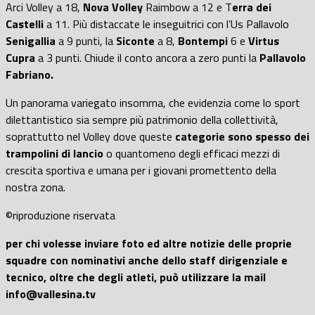
Arci Volley a 18,
Nova Volley
Raimbow a 12 e T
erra dei
Castelli
a 11. Più distaccate le inseguitrici con l’Us Pallavolo
Senigallia
a 9 punti, la
Siconte
a 8,
Bontempi
6 e
Virtus
Cupra
a 3 punti. Chiude il conto ancora a zero punti la
Pallavolo
Fabriano.
Un panorama variegato insomma, che evidenzia come lo sport
dilettantistico sia sempre più patrimonio della collettività,
soprattutto nel Volley dove queste
categorie sono spesso dei
trampolini di lancio
o quantomeno degli efficaci mezzi di
crescita sportiva e umana per i giovani promettento della
nostra zona.
©riproduzione riservata
per chi volesse inviare foto ed altre notizie delle proprie
squadre con nominativi anche dello staff dirigenziale e
tecnico, oltre che degli atleti, può utilizzare la mail
info@vallesina.tv