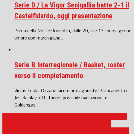
Serie D / La Vigor Senigallia batte 2-1 il
Castelfidardo, oggi presentazione
Prima della Notte Rossoblù, dalle 20, alle 13 i nuovi gironi:
umbre con marchigiane...
Serie B Interregionale / Basket, roster
verso il completamento
Virtus Imola, Ozzano sicure protagoniste. Pallacanestro
Jesi da play-off, Taurus possibile rivelazione, e
Goldengas...
Pallavolo Femminile / Serie C e D, Prima e Seconda Divisione, i
risultati dell’ultima giornata prima della pausa natalizia
Jesi / Rugby: soddisfazione per il 2022, progetti suggestivi per