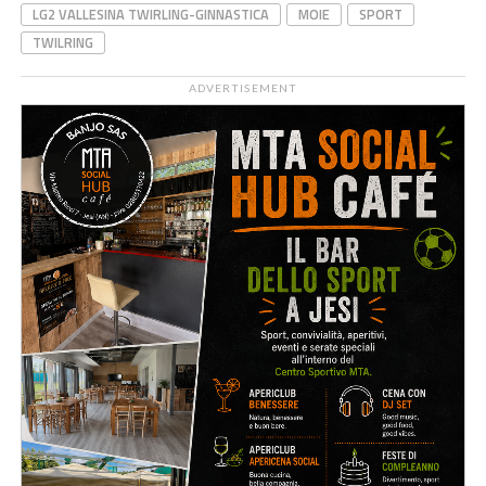
LG2 VALLESINA TWIRLING-GINNASTICA
MOIE
SPORT
TWILRING
ADVERTISEMENT