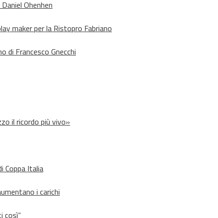
o Daniel Ohenhen
lay maker per la Ristopro Fabriano
rno di Francesco Gnecchi
zo il ricordo più vivo»
i Coppa Italia
aumentano i carichi
i così”