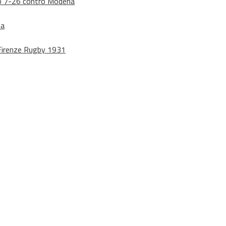
dono 7-26 contro Modena
na
o Firenze Rugby 1931