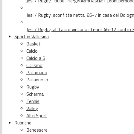
Jesi / Rugby, ‘Bubu’ Piergirolami lascia: i Leoni per
Jesi / Rugby, sconfitta netta: 85-7 in casa del Bolog
Jesi / Rugby, al ‘Latini’ vincono i Leoni: 46-12 contr
Sport in Vallesina
Basket
Calcio
Calcio a 5
Ciclismo
Pallamano
Pallanuoto
Rugby
Scherma
Tennis
Volley
Altri Sport
Rubriche
Benessere