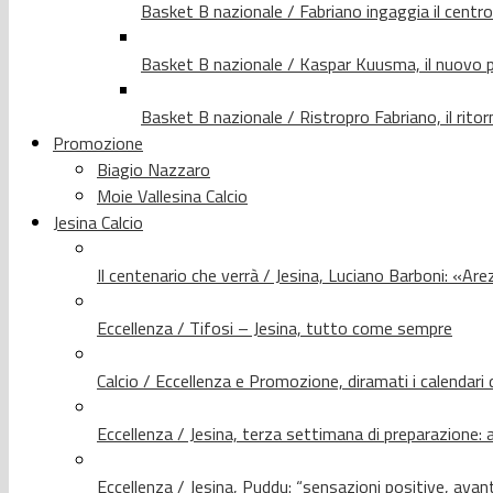
Basket B nazionale / Fabriano ingaggia il centr
Basket B nazionale / Kaspar Kuusma, il nuovo p
Basket B nazionale / Ristropro Fabriano, il rito
Promozione
Biagio Nazzaro
Moie Vallesina Calcio
Jesina Calcio
Il centenario che verrà / Jesina, Luciano Barboni: «Arez
Eccellenza / Tifosi – Jesina, tutto come sempre
Calcio / Eccellenza e Promozione, diramati i calendari d
Eccellenza / Jesina, terza settimana di preparazione: 
Eccellenza / Jesina, Puddu: “sensazioni positive, avant