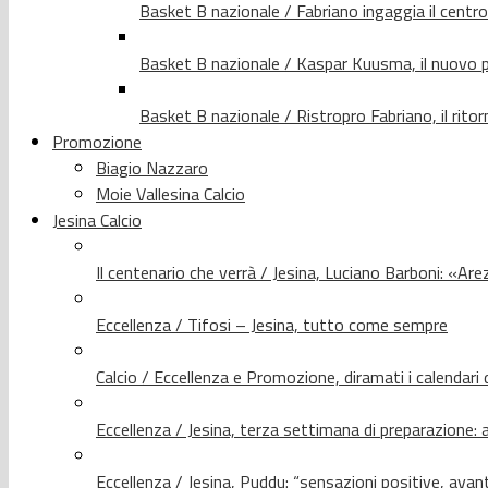
Basket B nazionale / Fabriano ingaggia il centr
Basket B nazionale / Kaspar Kuusma, il nuovo p
Basket B nazionale / Ristropro Fabriano, il rito
Promozione
Biagio Nazzaro
Moie Vallesina Calcio
Jesina Calcio
Il centenario che verrà / Jesina, Luciano Barboni: «Arez
Eccellenza / Tifosi – Jesina, tutto come sempre
Calcio / Eccellenza e Promozione, diramati i calendari d
Eccellenza / Jesina, terza settimana di preparazione: 
Eccellenza / Jesina, Puddu: “sensazioni positive, avant