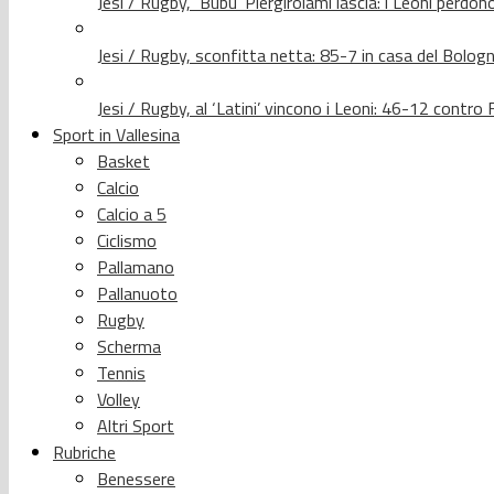
Jesi / Rugby, ‘Bubu’ Piergirolami lascia: i Leoni per
Jesi / Rugby, sconfitta netta: 85-7 in casa del Bolog
Jesi / Rugby, al ‘Latini’ vincono i Leoni: 46-12 contr
Sport in Vallesina
Basket
Calcio
Calcio a 5
Ciclismo
Pallamano
Pallanuoto
Rugby
Scherma
Tennis
Volley
Altri Sport
Rubriche
Benessere