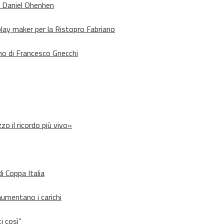
o Daniel Ohenhen
lay maker per la Ristopro Fabriano
rno di Francesco Gnecchi
zo il ricordo più vivo»
i Coppa Italia
aumentano i carichi
i così”