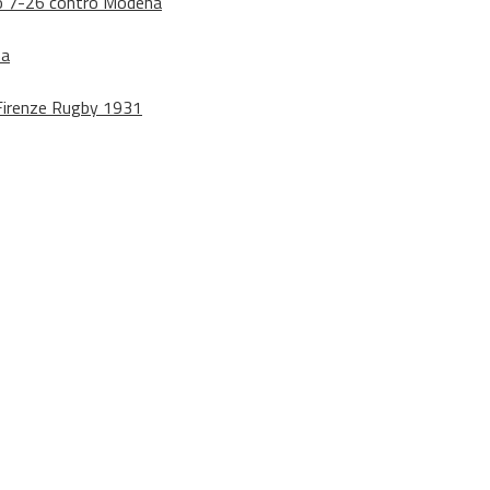
dono 7-26 contro Modena
na
o Firenze Rugby 1931