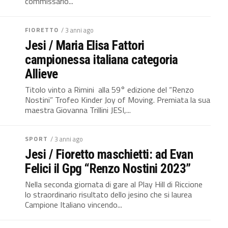
commissario...
FIORETTO
/ 3 anni ago
Jesi / Maria Elisa Fattori
campionessa italiana categoria
Allieve
Titolo vinto a Rimini alla 59° edizione del “Renzo
Nostini” Trofeo Kinder Joy of Moving. Premiata la sua
maestra Giovanna Trillini JESI,...
SPORT
/ 3 anni ago
Jesi / Fioretto maschietti: ad Evan
Felici il Gpg “Renzo Nostini 2023”
Nella seconda giornata di gare al Play Hill di Riccione
lo straordinario risultato dello jesino che si laurea
Campione Italiano vincendo...