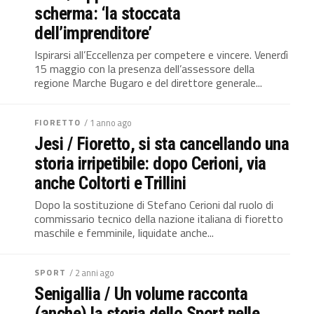
scherma: ‘la stoccata
dell’imprenditore’
Ispirarsi all’Eccellenza per competere e vincere. Venerdì
15 maggio con la presenza dell’assessore della
regione Marche Bugaro e del direttore generale...
FIORETTO
/ 1 anno ago
Jesi / Fioretto, si sta cancellando una
storia irripetibile: dopo Cerioni, via
anche Coltorti e Trillini
Dopo la sostituzione di Stefano Cerioni dal ruolo di
commissario tecnico della nazione italiana di fioretto
maschile e femminile, liquidate anche...
SPORT
/ 2 anni ago
Senigallia / Un volume racconta
(anche) la storia dello Sport nelle