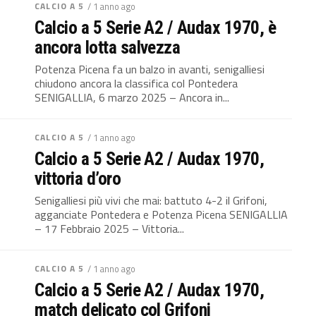
CALCIO A 5
/ 1 anno ago
Calcio a 5 Serie A2 / Audax 1970, è
ancora lotta salvezza
Potenza Picena fa un balzo in avanti, senigalliesi
chiudono ancora la classifica col Pontedera
SENIGALLIA, 6 marzo 2025 – Ancora in...
CALCIO A 5
/ 1 anno ago
Calcio a 5 Serie A2 / Audax 1970,
vittoria d’oro
Senigalliesi più vivi che mai: battuto 4-2 il Grifoni,
agganciate Pontedera e Potenza Picena SENIGALLIA
– 17 Febbraio 2025 – Vittoria...
CALCIO A 5
/ 1 anno ago
Calcio a 5 Serie A2 / Audax 1970,
match delicato col Grifoni