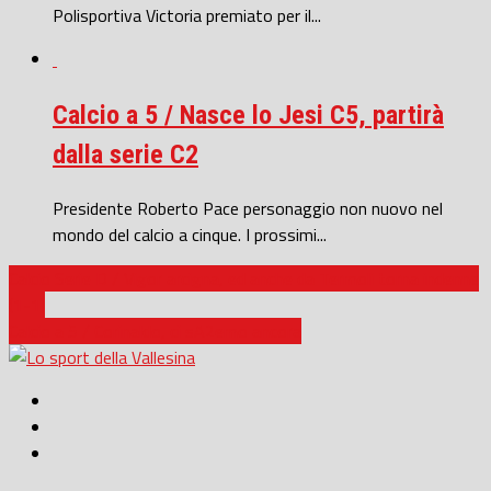
Polisportiva Victoria premiato per il...
Calcio a 5 / Nasce lo Jesi C5, partirà
dalla serie C2
Presidente Roberto Pace personaggio non nuovo nel
mondo del calcio a cinque. I prossimi...
Calcio Serie D / Vigor arcigna, ed anche da Termoli torna indenne
(1-1)
Calcio a 5 / Corinaldo, ci sA2emo ancora