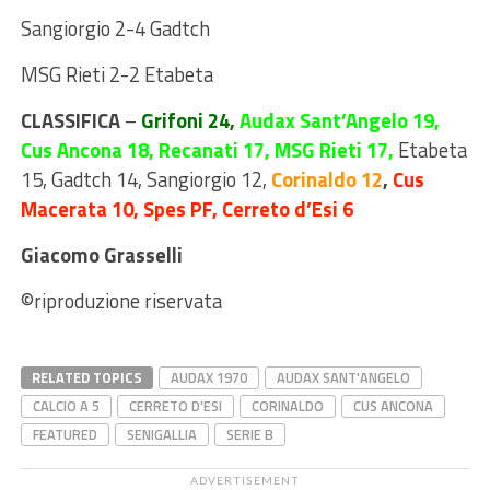
Sangiorgio 2-4 Gadtch
MSG Rieti 2-2 Etabeta
CLASSIFICA
–
Grifoni 24,
Audax Sant’Angelo 19,
Cus Ancona 18, Recanati 17, MSG Rieti 17,
Etabeta
15, Gadtch 14,
Sangiorgio 12,
Corinaldo 12
,
Cus
Macerata 10, Spes PF, Cerreto d’Esi 6
Giacomo Grasselli
©riproduzione riservata
RELATED TOPICS
AUDAX 1970
AUDAX SANT'ANGELO
CALCIO A 5
CERRETO D'ESI
CORINALDO
CUS ANCONA
FEATURED
SENIGALLIA
SERIE B
ADVERTISEMENT