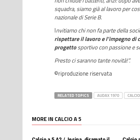
non chiude i battenti, anzi: dopo av
squadra, siamo già al lavoro per cos
nazionale di Serie B.
I
nvitiamo chi non fa parte della soci
rispettare il lavoro e l’impegno di
progetto
sportivo con passione e se
Presto ci saranno tante novità!”.
©riproduzione riservata
RELATED TOPICS
AUDAX 1970
CALCIO
MORE IN CALCIO A 5
Calcio a 5 A2 / Jesina, diramato il
Calcio 