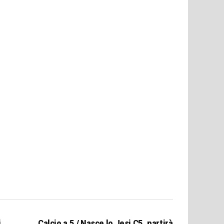
,
Calcio a 5 / Nasce lo Jesi C5, partirà