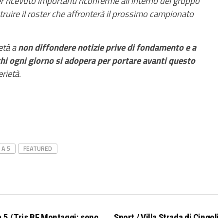
er ricevuto importanti riconferme all’interno del gruppo
truire il roster che affronterà il prossimo campionato
età a
non diffondere notizie prive di fondamento e a
 chi ogni giorno si adopera per portare avanti questo
rietà.
 A 5
FEATURED
a 5 / Tris BF Montaggi: sono
Sport / Villa Strada di Cingoli