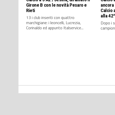
Girone B con le novità Pesaro e
ancora 
Rieti
Calcio a
alla 42
13 i club inseriti con quattro
marchigiane: i leoncelli, Lucrezia,
Dopo i s
Corinaldo ed appunto Italservice...
campioni 