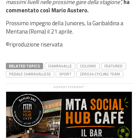
massimi livelli nelle prossime gare della stagione”,
ha
commentato così Mario Austero.
Prossimo impegno della Juniores, la Garibaldina a
Mentana (Roma) il 21 aprile.
©riproduzione riservata
RELATED TOPICS
CHIARAVALLE
CICLISMO
FEATURED
PEDALE CHARAVALLESE
SPORT
ZERO24 CYCLING TEAM
ADVERTISEMENT