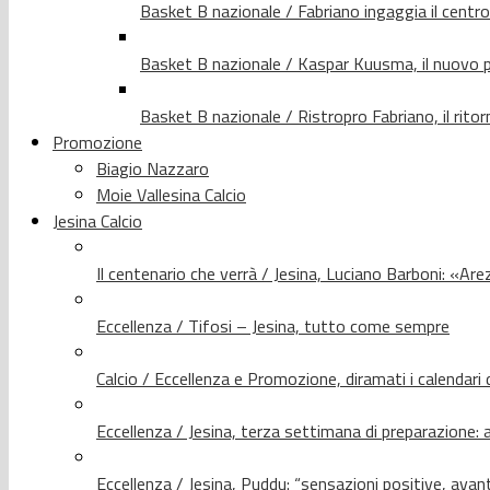
Basket B nazionale / Fabriano ingaggia il centr
Basket B nazionale / Kaspar Kuusma, il nuovo p
Basket B nazionale / Ristropro Fabriano, il rito
Promozione
Biagio Nazzaro
Moie Vallesina Calcio
Jesina Calcio
Il centenario che verrà / Jesina, Luciano Barboni: «Arez
Eccellenza / Tifosi – Jesina, tutto come sempre
Calcio / Eccellenza e Promozione, diramati i calendari d
Eccellenza / Jesina, terza settimana di preparazione: 
Eccellenza / Jesina, Puddu: “sensazioni positive, avant