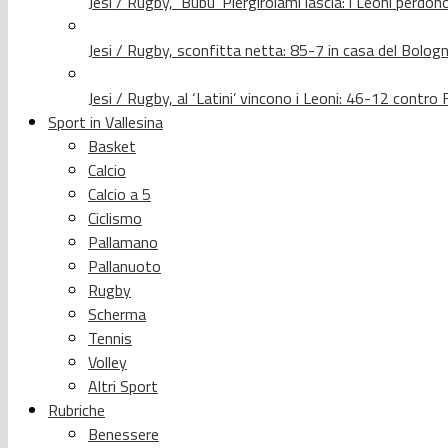
Jesi / Rugby, ‘Bubu’ Piergirolami lascia: i Leoni per
Jesi / Rugby, sconfitta netta: 85-7 in casa del Bolog
Jesi / Rugby, al ‘Latini’ vincono i Leoni: 46-12 contr
Sport in Vallesina
Basket
Calcio
Calcio a 5
Ciclismo
Pallamano
Pallanuoto
Rugby
Scherma
Tennis
Volley
Altri Sport
Rubriche
Benessere