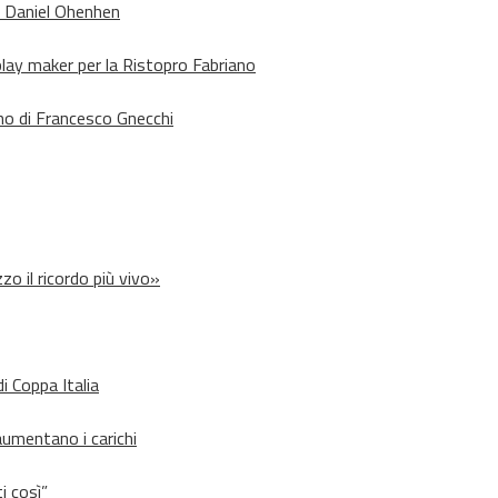
o Daniel Ohenhen
lay maker per la Ristopro Fabriano
rno di Francesco Gnecchi
zo il ricordo più vivo»
i Coppa Italia
aumentano i carichi
i così”