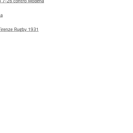
dono 7-26 contro Modena
na
o Firenze Rugby 1931