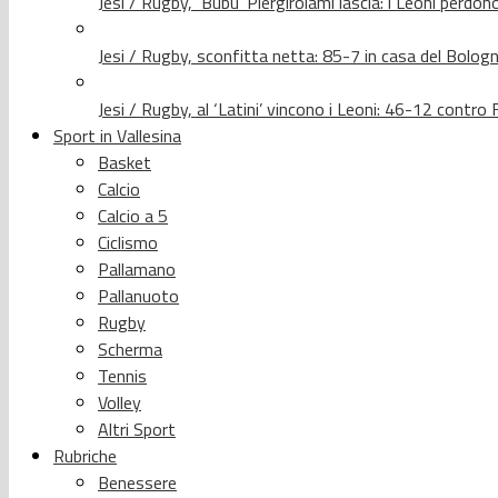
Jesi / Rugby, ‘Bubu’ Piergirolami lascia: i Leoni per
Jesi / Rugby, sconfitta netta: 85-7 in casa del Bolog
Jesi / Rugby, al ‘Latini’ vincono i Leoni: 46-12 contr
Sport in Vallesina
Basket
Calcio
Calcio a 5
Ciclismo
Pallamano
Pallanuoto
Rugby
Scherma
Tennis
Volley
Altri Sport
Rubriche
Benessere