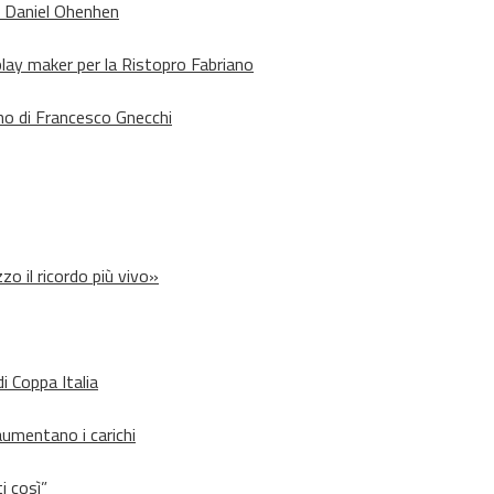
o Daniel Ohenhen
lay maker per la Ristopro Fabriano
rno di Francesco Gnecchi
zo il ricordo più vivo»
i Coppa Italia
aumentano i carichi
i così”