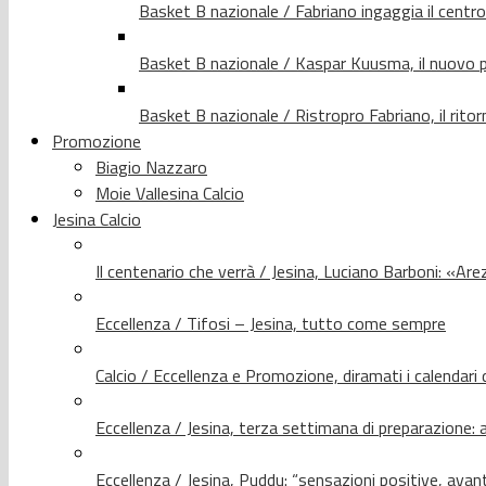
Basket B nazionale / Fabriano ingaggia il centr
Basket B nazionale / Kaspar Kuusma, il nuovo p
Basket B nazionale / Ristropro Fabriano, il rito
Promozione
Biagio Nazzaro
Moie Vallesina Calcio
Jesina Calcio
Il centenario che verrà / Jesina, Luciano Barboni: «Arez
Eccellenza / Tifosi – Jesina, tutto come sempre
Calcio / Eccellenza e Promozione, diramati i calendari d
Eccellenza / Jesina, terza settimana di preparazione: 
Eccellenza / Jesina, Puddu: “sensazioni positive, avant