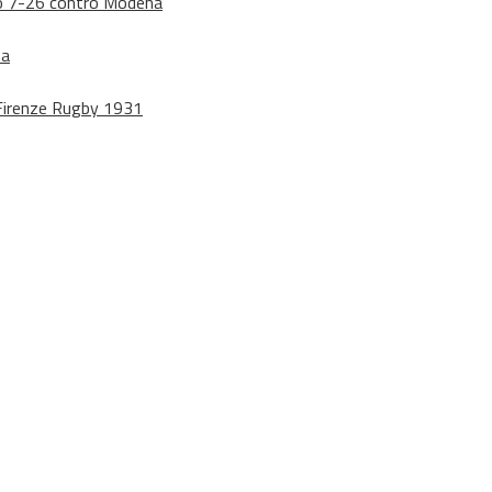
dono 7-26 contro Modena
na
o Firenze Rugby 1931