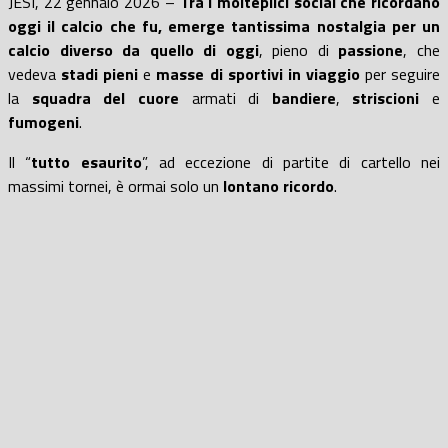
JESI, 22 gennaio 2026 –
Tra i molteplici social che ricordano
oggi
il calcio che fu, emerge tant
issima
nostalgia per un
calcio diverso da quello di oggi
, pieno di
passione
, che
vedeva
stadi pieni
e
masse di sportivi in viaggio
per seguire
la
squadra del cuore
armati di
bandiere
,
striscioni
e
fumogeni
.
Il “
tutto esaurito
”, ad eccezione di partite di cartello nei
massimi tornei, è ormai solo un
lontano ricordo
.