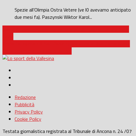
Spezie all’Olimpia Ostra Vetere (ve l0 avevamo anticipato
due mesi fa). Paszynski Wiktor Karol...
Jesina / Tassi: «Eccellenza sempre più difficile, ormai una Serie
D/2»
Prima Categoria / A San Paolo di Jesi vince la Real Cameranese
tra le polemiche: 0-3 allo Staffolo
Redazione
Pubblicità
Privacy Policy
Cookie Policy
Testata giornalistica registrata al Tribunale di Ancona n. 24 /07