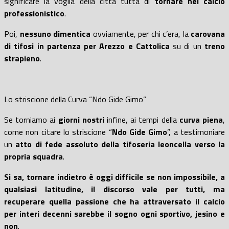
significare la voglia della città tutta di
tornare
nel calcio
professionis
tico
.
Poi,
nessuno dimentica
ovviamente, per chi c’era, la
carovana
d
i tifosi in partenza per Arezzo e Cattolica
su di un
treno
strapieno
.
Lo striscione della Curva “Ndo Gide Gimo”
Se torniamo ai
giorni
nostri
infine, ai tempi della
curva piena
,
come non citare lo striscione “
Ndo Gide Gimo
”, a testimoniare
un
atto di fede assoluto della tifoseria
leoncella
verso la
propria squadra
.
Si sa, tornare indietro è oggi difficile se non impossibile,
a
qualsiasi latitudine, il discorso vale per tutti,
ma
recuperare quella passione che ha attraversato il calcio
per interi decenni sarebbe il sogno
ogni sportivo
, jesin
o
e
non
.