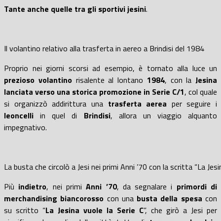
Tante
anche quelle
tra gli sportivi
jesini
.
Il volantino relativo alla trasferta in aereo a Brindisi del 1984
Proprio nei giorni scorsi ad esempio, è tornato alla luce un
prezioso
volantino
risalente al lontano
1984
, con la
Jesina
lanciata verso una storica
promozione in
Serie C/1
, col quale
si organizzò addirittura una
trasferta aerea
per seguire i
leoncelli
in quel di
Brindisi
, allora un viaggio alquanto
impegnativo.
La busta che circolò a Jesi nei primi Anni ’70 con la scritta “La Jesi
Più
indietro
, nei primi
Anni ’70
, da segnalare i
primordi
di
merch
andising
biancorosso
con una
busta
della spesa
con
su scritto “
La Jesina vuole la Serie C
”, che girò a Jesi per