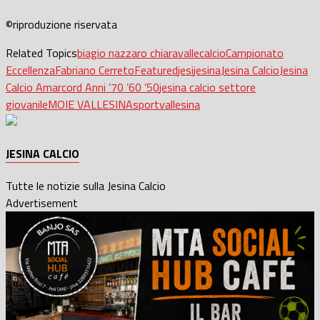
©riproduzione riservata
Related Topics
biagio nazzaro chiaravalle
calcio
Campionato
Eccellenza
Fabriano Cerreto
Featured
jesi
jesina
Jesina Calcio
Jesina
Calcio Amarcord Anni ’70 ’60 ’50
jesina calcio settore
giovanile
MOIE VALLESINA
sport
vallesina
JESINA CALCIO
Tutte le notizie sulla Jesina Calcio
Advertisement