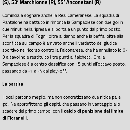
(S), 53’ Marchionne (R), 55’ Anconetani (R)
Comincia a sognare anche la Real Cameranese. La squadra di
Pantalone ha battuto in rimonta la Sampaolese con due gol in
due minuti nella ripresa e si porta a un punto dal primo posto.
Per la squadra di Togni, oltre al danno anche la beffa: oltre alla
sconfitta sul campo è arrivato anche il verdetto del giudice
sportivo nel ricorso contro la Falconarese, che ha annullato lo 0-
3 a tavolino e restituito i tre punti ai falchetti. Ora la
Sampaolese è a centro classifica con 15 punti all’ottavo posto,
passando da -1 a -4 dai play-off.
La partita
I locali partono meglio, ma non concretizzano due nitide palle
gol. Ne approfittano gli ospiti, che passano in vantaggio allo
scadere del primo tempo, con il
calcio di punizione dal limite
di Fioranelli.