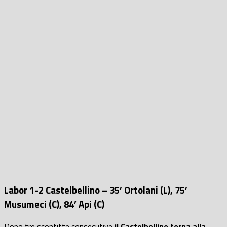
Labor 1-2 Castelbellino – 35’ Ortolani (L), 75’
Musumeci (C), 84’ Api (C)
Dopo tre sconfitte consecutive
il Castelbellino torna alla