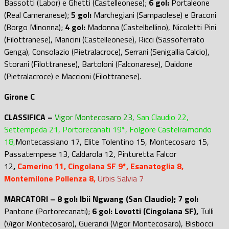
Bassotti (Labor) e Ghetti (Castelleonese);
6 gol:
Portaleone
(Real Cameranese);
5 gol:
Marchegiani (Sampaolese) e Braconi
(Borgo Minonna);
4 gol:
Madonna (Castelbellino), Nicoletti Pini
(Filottranese), Mancini (Castelleonese), Ricci (Sassoferrato
Genga), Consolazio (Pietralacroce), Serrani (Senigallia Calcio),
Storani (Filottranese), Bartoloni (Falconarese), Daidone
(Pietralacroce) e Maccioni (Filottranese).
Girone C
CLASSIFICA –
Vigor Montecosaro 23,
San Claudio 22,
Settempeda 21, Portorecanati 19*, Folgore Castelraimondo
18,
Montecassiano 17, Elite Tolentino 15, Montecosaro 15,
Passatempese 13, Caldarola 12, Pinturetta Falcor
12
,
Camerino 11, Cingolana SF 9*, Esanatoglia 8,
Montemilone Pollenza 8,
Urbis Salvia 7
MARCATORI – 8 gol: Ibii Ngwang (San Claudio); 7 gol:
Pantone (Portorecanati);
6 gol: Lovotti (Cingolana SF),
Tulli
(Vigor Montecosaro), Guerandi (Vigor Montecosaro), Bisbocci