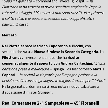
“
Dopo 11 giornate
– commentano, invece, gli ospiti –
la
Filottranese ha trovato la prima sconfitta stagionale. Dopo la
rete del vantaggio, i biancorossi non sono riusciti ad esprimere
il solito calcio e di questa situazione hanno approfittato i
padroni di casa”.
Mercato
Nel Pietralacroce lasciano Capotondo e Piccini
, con il
secondo che va alla
Nuova Sirolese
in
Seconda Categoria
. La
Filottranese
, invece, rende noto che ha
risolto
consensualmente il rapporto con Andrea Cartechini
. “
E’ una
decisione presa a malincuore
– spiega il ds biancorosso
Mattia
Coppari
-:
la società lo ringrazia per l’impegno profuso e la
dedizione alla causa e gli augura le migliori fortune per il futuro
”.
Nella giornata di domani sarà reso noto il nuovo calciatore a
disposizione di mister Strappini.
Real Cameranese 2-1 Sampaolese – 45’ Fioranelli