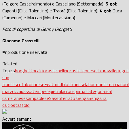
(Folgore Castelraimondo) e Castellano (Settempeda);
5 gol:
Capenti (Elite Tolentino) e Traorè (Elite Tolentino);
4 gol:
Duca
(Camerino) e Maccari (Montecassiano).
Foto di copertina di Genny Giorgetti
Giacomo Grasselli
©riproduzione riservata
Related
Topics
borghetto
calcio
castelbellino
castelleonese
chiaravalle
cingol
san
francesco
falconarese
Featured
filottranese
labor
montemarciano
o
marzocca
passatempese
pietralacroce
prima categoria
real
cameranese
sampaolese
Sassoferrato Genga
Senigallia
calcio
staffolo
Advertisement