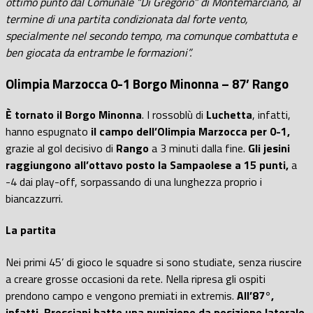
ottimo punto dal Comunale “Di Gregorio” di Montemarciano, al
termine di una partita condizionata dal forte vento,
specialmente nel secondo tempo, ma comunque combattuta e
ben giocata da entrambe le formazioni”.
Olimpia Marzocca 0-1 Borgo Minonna – 87’ Rango
È tornato il Borgo Minonna
. I rossoblù di
Luchetta
, infatti,
hanno espugnato
il campo dell’Olimpia Marzocca per 0-1,
grazie al gol decisivo di
Rango
a 3 minuti dalla fine.
Gli jesini
raggiungono all’ottavo posto la Sampaolese a 15 punti,
a
-4 dai play-off, sorpassando di una lunghezza proprio i
biancazzurri.
La partita
Nei primi 45’ di gioco le squadre si sono studiate, senza riuscire
a creare grosse occasioni da rete. Nella ripresa gli ospiti
prendono campo e vengono premiati in extremis.
All’87°,
infatti, Bresciani batte una punizione da posizione laterale,