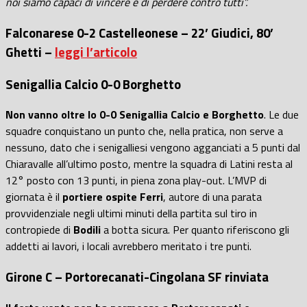
noi siamo capaci di vincere e di perdere contro tutti”.
Falconarese 0-2 Castelleonese – 22’ Giudici, 80’
Ghetti –
leggi l’articolo
Senigallia Calcio 0-0 Borghetto
Non vanno oltre lo 0-0 Senigallia Calcio e Borghetto
. Le due
squadre conquistano un punto che, nella pratica, non serve a
nessuno, dato che i senigalliesi vengono agganciati a 5 punti dal
Chiaravalle all’ultimo posto, mentre la squadra di Latini resta al
12° posto con 13 punti, in piena zona play-out. L’MVP di
giornata è il
portiere ospite Ferri
, autore di una parata
provvidenziale negli ultimi minuti della partita sul tiro in
contropiede di
Bodili
a botta sicura. Per quanto riferiscono gli
addetti ai lavori, i locali avrebbero meritato i tre punti.
Girone C – Portorecanati-Cingolana SF rinviata