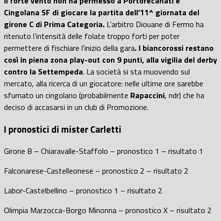
Il forte vento non ha permesso a Portorecanati e
Cingolana SF di giocare la partita dell’11^ giornata del
girone C di Prima Categoria.
L’arbitro Diouane di Fermo ha
ritenuto l’intensità delle folate troppo forti per poter
permettere di fischiare l’inizio della gara
. I biancorossi restano
così in piena zona play-out con 9 punti, alla vigilia del derby
contro la Settempeda
. La società si sta muovendo sul
mercato, alla ricerca di un giocatore: nelle ultime ore sarebbe
sfumato un cingolano (probabilmente
Rapaccini
, ndr) che ha
deciso di accasarsi in un club di Promozione.
I pronostici di mister Carletti
Girone B – Chiaravalle-Staffolo – pronostico 1 – risultato 1
Falconarese-Castelleonese – pronostico 2 – risultato 2
Labor-Castelbellino – pronostico 1 – risultato 2
Olimpia Marzocca-Borgo Minonna – pronostico X – risultato 2