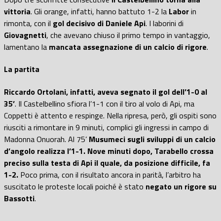
vittoria
. Gli orange, infatti, hanno battuto 1-2 la
Labor
in
rimonta, con il
gol decisivo di Daniele Api
. I laborini di
Giovagnetti
, che avevano chiuso il primo tempo in vantaggio,
lamentano la
mancata assegnazione di un calcio di rigore
.
La partita
Riccardo Ortolani, infatti, aveva segnato il gol dell’1-0 al
35’
. Il Castelbellino sfiora l’1-1 con il tiro al volo di Api, ma
Coppetti è attento e respinge. Nella ripresa, però, gli ospiti sono
riusciti a rimontare in 9 minuti, complici gli ingressi in campo di
Madonna Onuorah. Al 75’
Musumeci sugli sviluppi di un calcio
d’angolo realizza l’1-1. Nove minuti dopo, Tarabello crossa
preciso sulla testa di Api il quale, da posizione difficile, fa
1-2.
Poco prima, con il risultato ancora in parità, l’arbitro ha
suscitato le proteste locali poiché è stato
negato un rigore su
Bassotti
.