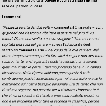
mentre sei minuti più tardi
Davide Rocchetti sigla l’ultima
rete dei padroni di casa
.
I commenti
“Pazzesca partita dai due volti –
commenta il Chiaravalle –
con i
grigioneri che riescono a ribaltare la partita nel giro di 20
minuti. Diamo una svolta a questa stagione”. “Non mi era mai
capitata una cosa del genere –
spiega l’attaccante degli
staffolani
Yousseff Faris
– nel corso della mia carriera. Nel
primo tempo avremmo potuto fare altri due gol e non avremmo
rubato niente, anche perché i nostri avversari non avevano
quasi mai tirato in porta. Stavamo giocando bene in un campo
piccolissimo. Nella ripresa abbiamo preso queste 5 reti:
sembravamo passivi. Sicuramente per noi è una lezione e ce la
metteremo sul nostro bagaglio personale. Era da tanto che non
riuscivo a segnare, ma peccato per il risultato: l’importante è
che vinca la squadra. Ci riscatteremo subito sabato prossimo:
non è un problema affrontare la seconda in classifica, perché