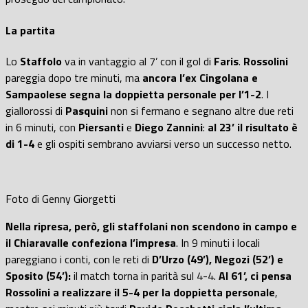
La partita
Lo
Staffolo
va in vantaggio al 7’ con il gol di
Faris
.
Rossolini
pareggia dopo tre minuti, ma
ancora l’ex Cingolana e
Sampaolese segna la doppietta personale per l’1-2
. I
giallorossi di
Pasquini
non si fermano e segnano altre due reti
in 6 minuti, con
Piersanti
e
Diego Zannini
:
al 23’ il risultato è
di 1-4
e gli ospiti sembrano avviarsi verso un successo netto.
Foto di Genny Giorgetti
Nella ripresa, però, gli staffolani non scendono in campo e
il Chiaravalle confeziona l’impresa
. In 9 minuti i locali
pareggiano i conti, con le reti di
D’Urzo (49’), Negozi (52’) e
Sposito (54’):
il match torna in parità sul 4-4.
Al 61’, ci pensa
Rossolini a realizzare il 5-4 per la doppietta personale
,