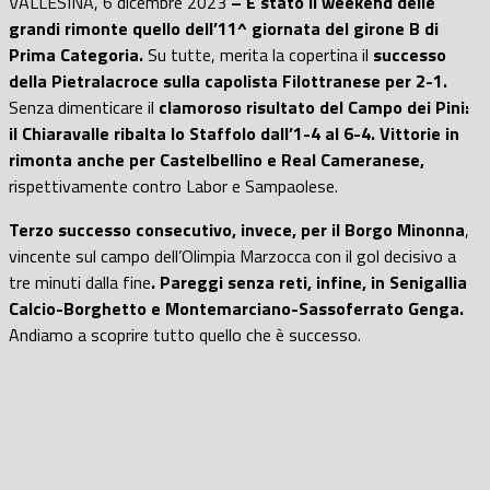
VALLESINA, 6 dicembre 2023
– È stato il weekend delle
grandi rimonte quello dell’11^ giornata del girone B di
Prima Categoria.
Su tutte, merita la copertina il
successo
della Pietralacroce sulla capolista Filottranese per 2-1.
Senza dimenticare il
clamoroso risultato del Campo dei Pini:
il Chiaravalle ribalta lo Staffolo dall’1-4 al 6-4.
Vittorie in
rimonta anche per Castelbellino e Real Cameranese,
rispettivamente contro Labor e Sampaolese.
Terzo successo consecutivo, invece, per il Borgo Minonna
,
vincente sul campo dell’Olimpia Marzocca con il gol decisivo a
tre minuti dalla fine
. Pareggi senza reti, infine, in Senigallia
Calcio-Borghetto e Montemarciano-Sassoferrato Genga.
Andiamo a scoprire tutto quello che è successo.