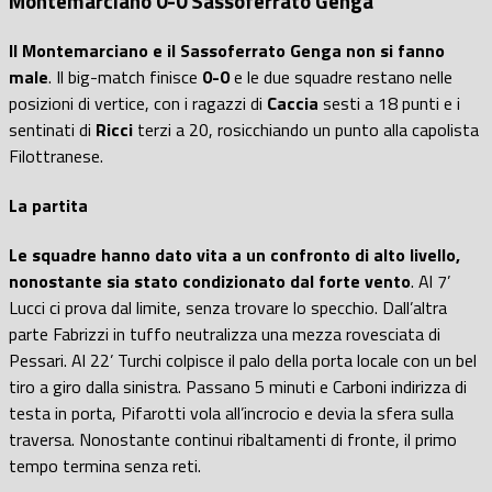
Montemarciano 0-0 Sassoferrato Genga
Il Montemarciano e il Sassoferrato Genga non si fanno
male
. Il big-match finisce
0-0
e le due squadre restano nelle
posizioni di vertice, con i ragazzi di
Caccia
sesti a 18 punti e i
sentinati di
Ricci
terzi a 20, rosicchiando un punto alla capolista
Filottranese.
La partita
Le squadre hanno dato vita a un confronto di alto livello,
nonostante sia stato condizionato dal forte vento
. Al 7’
Lucci ci prova dal limite, senza trovare lo specchio. Dall’altra
parte Fabrizzi in tuffo neutralizza una mezza rovesciata di
Pessari. Al 22’ Turchi colpisce il palo della porta locale con un bel
tiro a giro dalla sinistra. Passano 5 minuti e Carboni indirizza di
testa in porta, Pifarotti vola all’incrocio e devia la sfera sulla
traversa. Nonostante continui ribaltamenti di fronte, il primo
tempo termina senza reti.