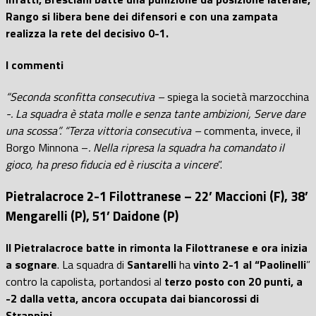
Rango si libera bene dei difensori e con una zampata
realizza la rete del decisivo 0-1.
I commenti
“Seconda sconfitta consecutiva –
spiega la società marzocchina
-. La squadra è stata molle e senza tante ambizioni, Serve dare
una scossa”. “Terza vittoria consecutiva –
commenta, invece, il
Borgo Minnona –
. Nella ripresa la squadra ha comandato il
gioco, ha preso fiducia ed è riuscita a vincere
”.
Pietralacroce 2-1 Filottranese – 22’ Maccioni (F), 38’
Mengarelli (P), 51’ Daidone (P)
Il Pietralacroce batte in rimonta la Filottranese e ora inizia
a sognare
. La squadra di
Santarelli
ha
vinto 2-1 al “Paolinelli
”
contro la capolista, portandosi al
terzo posto con 20 punti, a
-2 dalla vetta, ancora occupata dai biancorossi di
Strappini.