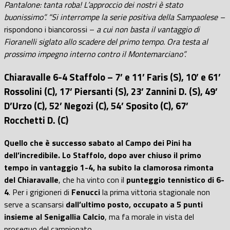
Pantalone: tanta roba! L’approccio dei nostri è stato
buonissimo”. “Si interrompe la serie positiva della Sampaolese –
rispondono i biancorossi –
a cui non basta il vantaggio di
Fioranelli siglato allo scadere del primo tempo. Ora testa al
prossimo impegno interno contro il Montemarciano”.
Chiaravalle 6-4 Staffolo – 7’ e 11’ Faris (S), 10’ e 61’
Rossolini (C), 17’ Piersanti (S), 23’ Zannini D. (S), 49’
D’Urzo (C), 52’ Negozi (C), 54’ Sposito (C), 67’
Rocchetti D. (C)
Quello che è successo sabato al Campo dei Pini ha
dell’incredibile. Lo Staffolo, dopo aver chiuso il primo
tempo in vantaggio 1-4, ha subito la clamorosa rimonta
del Chiaravalle
, che ha vinto con il
punteggio tennistico di 6-
4
. Per i grigioneri di
Fenucci
la prima vittoria stagionale non
serve a scansarsi
dall’ultimo posto, occupato a 5 punti
insieme al Senigallia Calcio
, ma fa morale in vista del
proseguo del campionato.