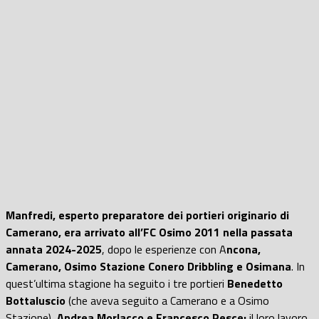
Manfredi, esperto preparatore dei portieri originario di
Camerano, era arrivato all’FC Osimo 2011 nella passata
annata 2024-2025
, dopo le esperienze con A
ncona,
Camerano, Osimo Stazione Conero Dribbling e Osimana
. In
quest’ultima stagione ha seguito i tre portieri
Benedetto
Bottaluscio
(che aveva seguito a Camerano e a Osimo
Stazione),
Andrea Morlacco e Francesco Pesce:
il loro lavoro