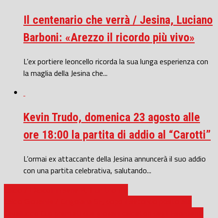
Il centenario che verrà / Jesina, Luciano
Barboni: «Arezzo il ricordo più vivo»
L’ex portiere leoncello ricorda la sua lunga esperienza con
la maglia della Jesina che...
Kevin Trudo, domenica 23 agosto alle
ore 18:00 la partita di addio al “Carotti”
L’ormai ex attaccante della Jesina annuncerà il suo addio
con una partita celebrativa, salutando...
Calcio / L’Ascoli in serie B, è un trionfo
Calcio Giovanile / Cingolana SF, dopo il secondo posto alla
Cavalluccio Cup premiati due giovani calciatori degli Esordienti