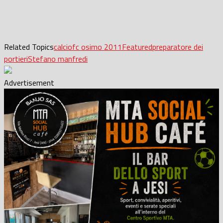
Related Topics
calcio
fc osimo 2011
Featured
preparatore dei
portieri
Stefano manfredi
Advertisement